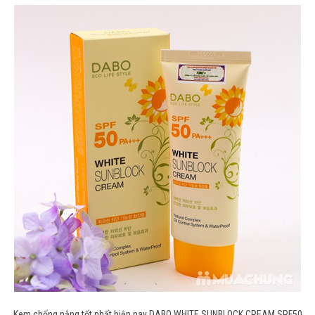
Kem chống nắng tốt nhất hiện nay DABO WHITE SUNBLOCK CREAM SPF50