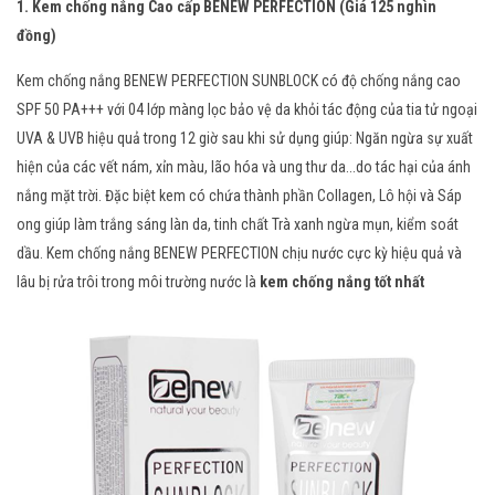
1. Kem chống nắng Cao cấp BENEW PERFECTION (Giá 125 nghìn
đồng)
Kem chống nắng BENEW PERFECTION SUNBLOCK
có độ chống nắng cao
SPF 50 PA+++ với 04 lớp màng lọc bảo vệ da khỏi tác động của tia tử ngoại
UVA & UVB hiệu quả trong 12 giờ sau khi sử dụng giúp: Ngăn ngừa sự xuất
hiện của các vết nám, xỉn màu, lão hóa và ung thư da...do tác hại của ánh
nắng mặt trời. Đặc biệt kem có chứa thành phần Collagen, Lô hội và Sáp
ong giúp làm trắng sáng làn da, tinh chất Trà xanh ngừa mụn, kiểm soát
dầu. Kem chống nắng BENEW PERFECTION chịu nước cực kỳ hiệu quả và
lâu bị rửa trôi trong môi trường nước là
kem chống nắng tốt nhất