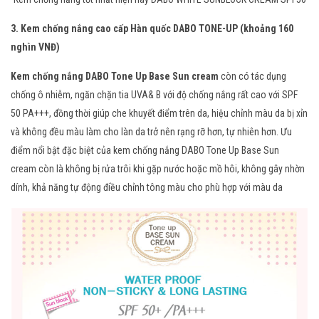
3. Kem chống nắng cao cấp Hàn quốc DABO TONE-UP (khoảng 160
nghìn VNĐ)
Kem chống nắng DABO Tone Up Base Sun cream
còn có tác dụng
chống ô nhiễm, ngăn chặn tia UVA& B với độ chống nắng rất cao với SPF
50 PA+++, đồng thời giúp che khuyết điểm trên da, hiệu chỉnh màu da bị xỉn
và không đều màu làm cho làn da trở nên rạng rỡ hơn, tự nhiên hơn. Ưu
điểm nổi bật đặc biệt của kem chống nắng DABO Tone Up Base Sun
cream còn là không bị rửa trôi khi gặp nước hoặc mồ hôi, không gây nhờn
dính, khả năng tự động điều chỉnh tông màu cho phù hợp với màu da