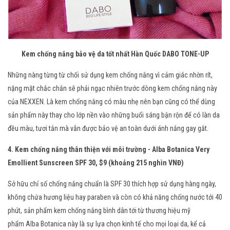
Kem chống nắng bảo vệ da tốt nhất Hàn Quốc DABO TONE-UP
Những nàng từng từ chối sử dụng kem chống nắng vì cảm giác nhờn rít,
nặng mặt chắc chắn sẽ phải ngạc nhiên trước dòng kem chống nắng này
của NEXXEN. Là kem chống nắng có màu nhẹ nên bạn cũng có thể dùng
sản phẩm này thay cho lớp nền vào những buổi sáng bận rộn để có làn da
đều màu, tươi tắn mà vẫn được bảo vệ an toàn dưới ánh nắng gay gắt.
4. Kem chống nắng thân thiện với môi trường - Alba Botanica Very
Emollient Sunscreen SPF 30, $9 (khoảng 215 nghìn VNĐ)
Sở hữu chỉ số chống nắng chuẩn là SPF 30 thích hợp sử dụng hàng ngày,
không chứa hương liệu hay paraben và còn có khả năng chống nước tới 40
phút, sản phẩm kem chống nắng bình dân tới từ thương hiệu mỹ
phẩm Alba Botanica này là sự lựa chọn kinh tế cho mọi loại da, kể cả