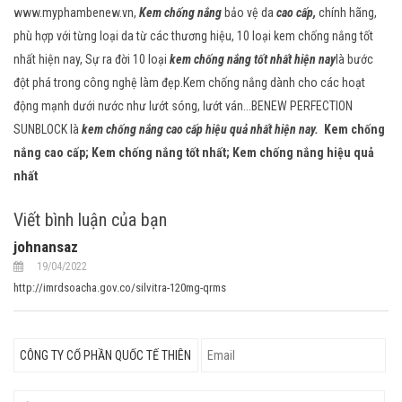
www.myphambenew.vn
,
Kem chống nắng
bảo vệ da
cao cấp
,
chính hãng,
phù hợp với từng loại da từ các thương hiệu, 10 loại kem chống nắng tốt
nhất hiện nay, Sự ra đời 10 loại
kem chống nắng tốt nhất hiện nay
là bước
đột phá trong công nghệ làm đẹp.Kem chống nắng dành cho các hoạt
động mạnh dưới nước như lướt sóng, lướt ván...BENEW PERFECTION
SUNBLOCK là
kem chống nắng cao cấp hiệu quả nhất hiện nay.
Kem chống
nắng cao cấp; Kem chống nắng tốt nhất; Kem chống nắng hiệu quả
nhất
Viết bình luận của bạn
johnansaz
19/04/2022
http://imrdsoacha.gov.co/silvitra-120mg-qrms