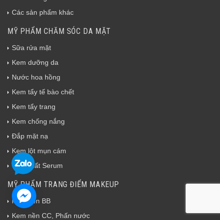
Các sản phẩm khác
MỸ PHẨM CHĂM SÓC DA MẶT
Sữa rửa mặt
Kem dưỡng da
Nước hoa hồng
Kem tẩy tế bào chết
Kem tẩy trang
Kem chống nắng
Đắp mặt nạ
Kem lột mụn cám
Tinh chất Serum
MỸ PHẨM TRANG ĐIỂM MAKEUP
Kem nền BB
Kem nền CC, Phấn nước