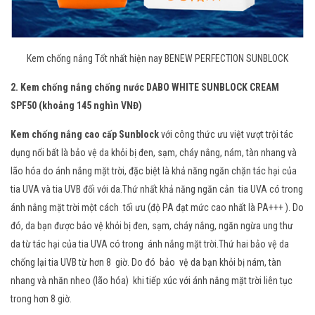
Kem chống nắng Tốt nhất hiện nay BENEW PERFECTION SUNBLOCK
2. Kem chống nắng chống nước DABO WHITE SUNBLOCK CREAM
SPF50 (khoảng 145 nghìn VNĐ)
Kem chống nắng cao cấp Sunblock
với công thức ưu việt vượt trội tác
dụng nổi bất là bảo vệ da khỏi bị đen, sạm, cháy nắng, nám, tàn nhang và
lão hóa do ánh nắng mặt trời, đặc biệt là khả năng ngăn chặn tác hại của
tia UVA và tia UVB đối với da.Thứ nhất khả năng ngăn cản tia UVA có trong
ánh nắng mặt trời một cách tối ưu (độ PA đạt mức cao nhất là PA+++ ). Do
đó, da bạn được bảo vệ khỏi bị đen, sạm, cháy nắng, ngăn ngừa ung thư
da từ tác hại của tia UVA có trong ánh nắng mặt trời.Thứ hai bảo vệ da
chống lại tia UVB từ hơn 8 giờ. Do đó bảo vệ da bạn khỏi bị nám, tàn
nhang và nhăn nheo (lão hóa) khi tiếp xúc với ánh nắng mặt trời liên tục
trong hơn 8 giờ.