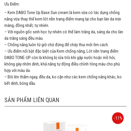
Ưu Điểm:
– Kem DABO Tone Up Base Sun cream là kem vừa có tác dụng chống
nắng vừa thay thế kem lót nền trang điểm mang lại cho bạn làn da mịn
màng, đồng nhất, tự nhiên.
– Với nguồn gốc sinh học tự nhiên có thể làm trắng da, sáng da cho làn
da trắng sáng đều màu
– Chống nắng luôn từ giờ chứ đừng để cháy thui mới tìm cách.
– Ưu điểm nổi bật đặc biệt của Kem chống nắng, Lót nền trang điểm
DABO TONE-UP còn là không bị rửa trôi khi gặp nước hoặc mồ hôi,
không gây nhờn dính, khả năng tự động điều chỉnh tông màu cho phù
hợp với màu da.
– Bôi lên thấm ngay, đều da, ko cặn như các kem chống nắng khác, ko
bết dính, bóng dầu.
SẢN PHẨM LIÊN QUAN
- 11%