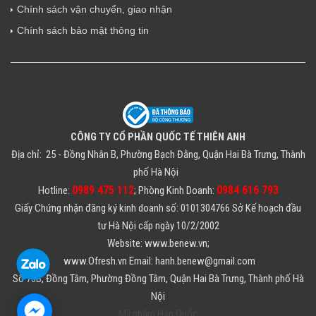
Chính sách vận chuyển, giao nhận
Chính sách bảo mật thông tin
CÔNG TY CỔ PHẦN QUỐC TẾ THIÊN ANH
Địa chỉ: 25 - Đồng Nhân B, Phường Bạch Đằng, Quận Hai Bà Trưng, Thành
phố Hà Nội
0989 475 112
0984 616 793
Hotline:
; Phòng Kinh Doanh:
Giấy Chứng nhận đăng ký kinh doanh số: 0101304766 Sở Kế hoạch đầu
tư Hà Nội cấp ngày 10/2/2002
Website: www.benew.vn;
www.Ofresh.vn Email: hanh.benew@gmail.com
Số 73B, Đồng Tâm, Phường Đồng Tâm, Quận Hai Bà Trưng, Thành phố Hà
Nội
Mỹ phẩm Hàn Quốc