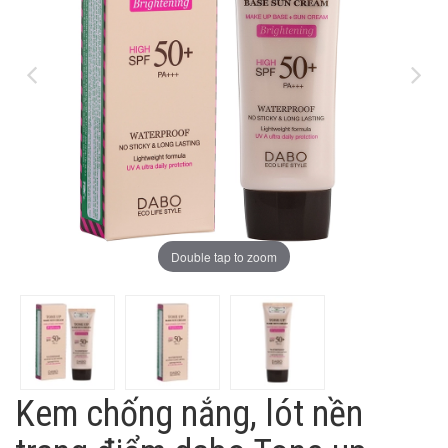
Double tap to zoom
Kem chống nắng, lót nền