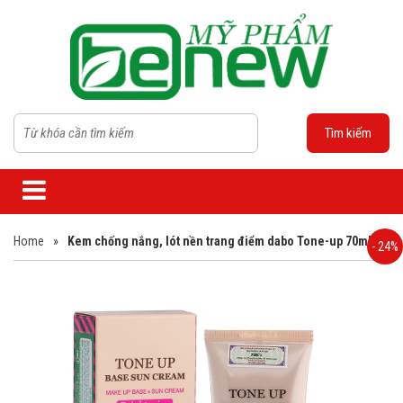
Tìm kiếm
Home
»
Kem chống nắng, lót nền trang điểm dabo Tone-up 70ml
- 24%