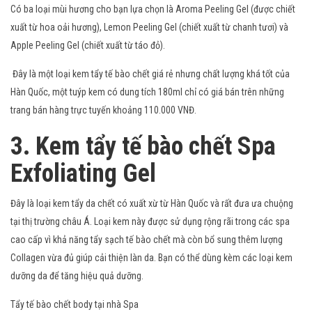
Có ba loại mùi hương cho bạn lựa chọn là Aroma Peeling Gel (được chiết
xuất từ hoa oải hương), Lemon Peeling Gel (chiết xuất từ chanh tươi) và
Apple Peeling Gel (chiết xuất từ táo đỏ).
Đây là một loại kem tẩy tế bào chết giá rẻ nhưng chất lượng khá tốt của
Hàn Quốc, một tuýp kem có dung tích 180ml chỉ có giá bán trên những
trang bán hàng trực tuyến khoảng 110.000 VNĐ.
3. Kem tẩy tế bào chết Spa
Exfoliating Gel
Đây là loại kem tẩy da chết có xuất xừ từ Hàn Quốc và rất đưa ưa chuộng
tại thị trường châu Á. Loại kem này được sử dụng rộng rãi trong các spa
cao cấp vì khả năng tẩy sạch tế bào chết mà còn bổ sung thêm lượng
Collagen vừa đủ giúp cải thiện làn da. Bạn có thể dùng kèm các loại kem
dưỡng da để tăng hiệu quả dưỡng.
Tẩy tế bào chết body tại nhà Spa