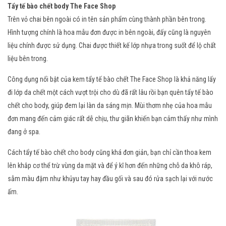
Tẩy tế bào chết body The Face Shop
Trên vỏ chai bên ngoài có in tên sản phẩm cùng thành phần bên trong.
Hình tượng chính là hoa mẫu đơn được in bên ngoài, đấy cũng là nguyên
liệu chính được sử dụng. Chai được thiết kế lớp nhựa trong suốt để lộ chất
liệu bên trong.
Công dụng nổi bật của kem tẩy tế bào chết The Face Shop là khả năng lấy
đi lớp da chết một cách vượt trội cho dù đã rất lâu rồi bạn quên tẩy tế bào
chết cho body, giúp đem lại làn da sáng mịn. Mùi thơm nhẹ của hoa mẫu
đơn mang đến cảm giác rất dễ chịu, thư giãn khiến bạn cảm thấy như mình
đang ở spa.
Cách tẩy tế bào chết cho body cũng khá đơn giản, bạn chỉ cần thoa kem
lên khắp cơ thể trừ vùng da mặt và để ý kĩ hơn đến những chỗ da khô ráp,
sẫm màu đậm như khủyu tay hay đầu gối và sau đó rửa sạch lại với nước
ấm.