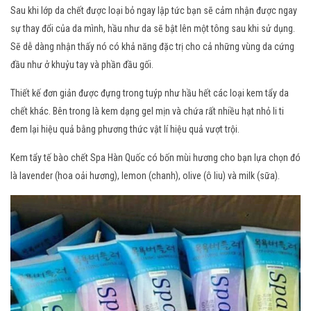
Sau khi lớp da chết được loại bỏ ngay lập tức bạn sẽ cảm nhận được ngay
sự thay đổi của da mình, hầu như da sẽ bật lên một tông sau khi sử dụng.
Sẽ dễ dàng nhận thấy nó có khả năng đặc trị cho cả những vùng da cứng
đầu như ở khuỷu tay và phần đầu gối.
Thiết kế đơn giản được đựng trong tuýp như hầu hết các loại kem tẩy da
chết khác. Bên trong là kem dạng gel mịn và chứa rất nhiều hạt nhỏ li ti
đem lại hiệu quả bằng phương thức vật lí hiệu quả vượt trội.
Kem tẩy tế bào chết Spa Hàn Quốc có bốn mùi hương cho bạn lựa chọn đó
là lavender (hoa oải hương), lemon (chanh), olive (ô liu) và milk (sữa).