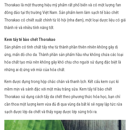
Thorakao là một thương hiệu mỹ phẩm rất phổ biến và có một lượng fan
đông đảo tại thị trường Việt Nam. Sản phẩm kem làm sạch tế bào chêt
Thorakao có chiết xuất chính từ lô hội (nha đam), một loại dược liệu có giá
thành rẻ và nhiều tính năng tốt.
Kem tẩy tế bào chết Thorakao
Sản phẩm có tính chất tẩy nhẹ từ thành phần thiên nhiên không gây dị
ứng, mẩn đỏ cho da. Thành phần sản phẩm hầu như không chứa các loại
hóa chất tạo mùi nên không gây khó chịu cho người sử dụng đặc biệt là
những ai dị ứng với mùi của hóa chất.
Kem được đựng trong hộp chắc chắn và thanh lịch. Kết cấu kem cực kì
mềm mịn và sánh đặc với một màu trắng sữa. Kem tẩy tế bào chết
Thorakao sử dụng cách tẩy da chết theo phương thức hóa học, bạn chỉ
cần thoa một lượng kem vừa đủ đi qua vùng da bất kì sẽ ngay lập tức rửa
sạch được lớp da chết và thấy ngay được lớp sừng trôi ra.