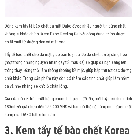
Dòng kem tẩy tế bào chết da mặt Dabo được nhiều người tin dùng nhất
không ai khác chính là em Dabo Peeling Gel với công dụng chính được
chiết xuất từ đường đen và mật ong.
Tẩy tế bào chết cho da mặt giúp bạn loại bỏ lớp da chết, da bị sừng hóa
(một trong những nguyên nhân gây tối màu da) sẽ giúp da bạn sáng lên
trông thấy. Đồng thời làm thông thoáng bề mặt, giúp hấp thu tốt các dưỡng
chất khác. Trong sản phẩm này còn có thêm các tinh chất giúp làm mềm
da và nhẹ nhàng se khít lỗ chân lông.
Giá của nó xét trên mặt bằng chung thì tương đối ổn, một tuýp có dung tích
180ml với giá chưa đến 155.000 VNĐ và bạn có thể dễ dàng mua được mặt
hàng của DABO bất kì lúc nào.
3.
Kem tẩy tế bào chết Korea