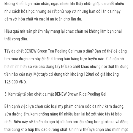
không khiến bạn mãn nhãn, ngạc nhiên khi thấy những lớp da chết nhiều
như cách hóa học nhưng sẽ rất phù hợp với những bạn có làn da nhạy
cảm với hóa chất và cực kì an toàn cho làn da.
Hiệu quả mà sản phẩm này mang lại chắc chắn sẽ không làm bạn phải
thất vọng đâu.
Tẩy da chết BENEW Green Tea Peeling Gel mua ở đâu? Bạn có thể dễ dàng
tìm mua được em này ở bất kì trang bán hàng trực tuyến nào. Giá của nó
hơi nhỉnh hơn so với các dòng tẩy tế bào chết khác nhưng nói thật thì đúng
tiền nào của nấy. Một tuýp có dung tích khoảng 120ml có giá khoảng
125.000 VNĐ.
5. Kem tẩy tế bào chết da mặt BENEW Brown Rice Peeling Gel
Bên cạnh việc lựa chọn các loại mỹ phẩm chăm sóc da như kem dưỡng,
sữa dưỡng ẩm, kem chống nắng thì nhiều bạn lại bỏ xót việc tẩy tế bào
chết. Điều này sẽ khiến da bạn bị bí bách bởi lớp sừng bong tróc ra và đồng
thời cũng khó hấp thu các dưỡng chất. Chính vì thế lựa chọn cho mình một