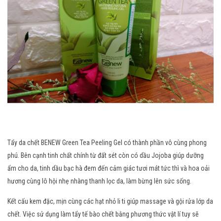
Tẩy da chết BENEW Green Tea Peeling Gel có thành phần vô cùng phong
phú. Bên cạnh tinh chất chính từ đất sét còn có dầu Jojoba giúp dưỡng
ẩm cho da, tinh dầu bạc hà đem đến cảm giác tươi mát tức thì và hoa oải
hương cùng lô hội nhẹ nhàng thanh lọc da, làm bừng lên sức sống.
Kết cấu kem đặc, mịn cùng các hạt nhỏ li ti giúp massage và gội rửa lớp da
chết. Việc sử dụng làm tẩy tế bào chết bằng phương thức vật lí tuy sẽ