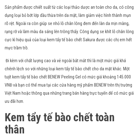
Sản phẩm được chiết suất từ các loại thảo dược an toàn cho da, có công
dụng loại bỏ bớt lớp dầu thừa trên da mặt, làm giảm việc hình thành mụn
rõ rệt. Ngoài ra còn giúp se nhỏ lỗ chân lông đem đến làn da mịn màng,
rạng rỡ và làm màu da sáng lên trông thấy. Công dụng se khít lỗ chân lông
cực kì hiệu quả của loại kem tẩy tế bào chết Sakura được các chị em hết
mực trầm trồ.
Đi kèm với chất lượng cao và vẻ ngoài bắt mắt thì là một mức giá khá
chênh lệch so với những loại kem tẩy tế bào chết cho da mặt khác. Một
tuýt kem tẩy tế bào chết BENEW Peeling Gel có mức giá khoảng 145.000
VNĐ và bạn có thể mua tại các cửa hàng mỹ phẩm BENEW trên thị trường
Việt Nam hoặc thông qua những trang bán hàng trực tuyến để có mức giá
ưu đãi hơn.
Kem tẩy tế bào chết toàn
thân