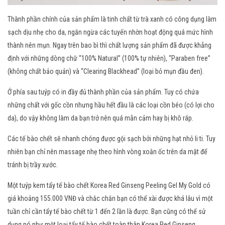
Thành phần chính của sản phẩm là tinh chất từ trà xanh có công dụng làm
sạch dịu nhẹ cho da, ngăn ngừa các tuyến nhờn hoạt động quá mức hình
thành nên mụn. Ngay trên bao bì thì chất lượng sản phẩm đã được khẳng
định với những dòng chữ “100% Natural” (100% tự nhiên), “Paraben free”
(không chất bảo quản) và “Clearing Blackhead” (loại bỏ mụn đầu đen).
Ở phía sau tuýp có in đầy đủ thành phần của sản phẩm. Tuy có chứa
những chất với gốc cồn nhưng hầu hết đầu là các loại cồn béo (có lợi cho
da), do vậy không làm da bạn trở nên quá mẫn cảm hay bị khô ráp.
Các tế bào chết sẽ nhanh chóng được gội sạch bởi những hạt nhỏ li ti. Tuy
nhiên bạn chỉ nên massage nhẹ theo hình vòng xoắn ốc trên da mặt để
tránh bị trầy xước.
Một tuýp kem tẩy tế bào chết Korea Red Ginseng Peeling Gel My Gold có
giá khoảng 155.000 VNĐ và chắc chắn bạn có thể xài được khá lâu vì một
tuần chỉ cần tẩy tế bào chết từ 1 đến 2 lần là được. Bạn cũng có thể sử
dụng nó như một loại tẩy tế bào chết toàn thân Korea Red Ginseng