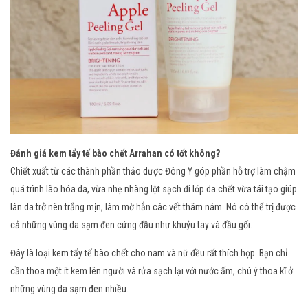
Đánh giá kem tẩy tế bào chết Arrahan có tốt không?
Chiết xuất từ các thành phần thảo dược Đông Y góp phần hỗ trợ làm chậm
quá trình lão hóa da, vừa nhẹ nhàng lột sạch đi lớp da chết vừa tái tạo giúp
làn da trở nên trắng mịn, làm mờ hẳn các vết thâm nám. Nó có thể trị được
cả những vùng da sạm đen cứng đầu như khuỷu tay và đầu gối.
Đây là loại kem tẩy tế bào chết cho nam và nữ đều rất thích hợp. Bạn chỉ
cần thoa một ít kem lên người và rửa sạch lại với nước ấm, chú ý thoa kĩ ở
những vùng da sạm đen nhiều.