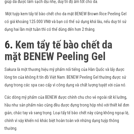
giúp da được làm sạch dịu nhẹ, duy trì độ ẩm tốt cho da.
Một tuýp kem tẩy tế bào chết cho da mặt BENEW Brown Rice Peeling Gel
có giá khoảng 125.000 VNĐ và bạn có thể sử dụng khá lâu, nếu duy trì sử
dụng hai lần một tuần thì có thể dùng đến hơn 2 tháng.
6.
Kem tẩy tế bào chết da
mặt BENEW Peeling Gel
Sakura là một thương hiệu mỹ phẩm nổi tiếng của Hàn Quốc và lấy được
lòng tin của không ít tín đồ Việt Nam. BENEW Peeling Gel thường được sử
dụng trong các spa cao cấp vì công dụng và chất lượng tuyệt vời của nó.
Các dòng mỹ phẩm của BENEW được chỉnh chu cho vẻ ngoài rất kĩ lưỡng,
hầu như sản phẩm nào cũng đều được đựng trong hộp nhỏ với thiết kế đơn
giản, chắc tay và sang trọng. Loại tẩy tế bào chết này cũng không ngoại lệ,
chính vì vậy khiến nó khác biệt hoàn toàn với những dạng tuýp thông
thường.