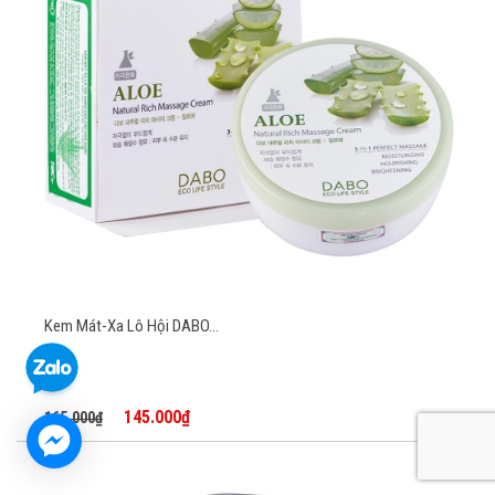
Kem Mát-Xa Lô Hội DABO...
145.000₫
165.000₫