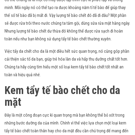
minh. Mỗi ngày nó có thể tạo ra được khoảng năm tỉ tế bào để giúp thay
thế số tế bào đã bị mất đi. Vậy lượng tế bào chết đó đã đi đâu? Một phần
sẽ được rửa trôi theo nước chúng ta tắm gội, dùng sữa rửa mặt hằng ngày.
Nhưng lượng tế bào chết dư thừa đó không thể được rửa sạch đi hoàn
toàn nếu như bạn không sử dụng tẩy tế bào chết thường xuyên.
Việc tẩy da chết cho da là một điều hết sức quan trọng, nó cũng góp phần
cải thiện sắc tố da bạn, giúp trẻ hóa làn da và hấp thu dưỡng chất tốt hơn.
Chúng ta hãy cùng tìm hiểu một số loại kem tẩy tế bào chết tốt nhất an
toàn và hiệu quả nhé.
Kem tẩy tế bào chết cho da
mặt
Đây là một công đoạn cực kì quan trọng mà bạn không thể bỏ xót trong
những bước dưỡng da của mình. Chính vì thế việc lựa chọn một loại kem
tẩy tế bào chết toàn thân hay cho da mặt đều cần chú trọng để mang đến