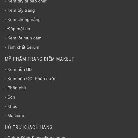
Kem tẩy tế bào chết
Kem tẩy trang
Kem chống nắng
Đắp mặt nạ
Kem lột mụn cám
Tinh chất Serum
MỸ PHẨM TRANG ĐIỂM MAKEUP
Kem nền BB
Kem nền CC, Phấn nước
Phấn phủ
Son
Khác
Mascara
HỖ TRỢ KHÁCH HÀNG
Chính Sách & quy định chung