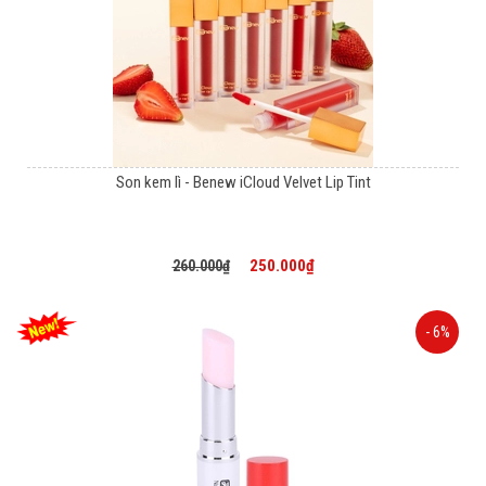
Son kem lì - Benew iCloud Velvet Lip Tint
250.000₫
260.000₫
- 6%