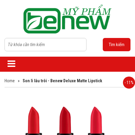
Tìm kiếm
Home
»
Son lì lâu trôi - Benew Deluxe Matte Lipstick
- 11%