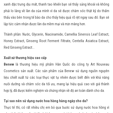
xanh đặc trưng dịu mát, thanh tao khiến bạn sẽ thấy sảng khoái và không
phải lo lắng về làn da của mình vì da sẽ được chăm sóc thật kỹ do thẩm
thấu vào bên trong tế bào da cho thấy hiệu quả rõ rệt ngay sau đó. Bạn sẽ
lập tức cảm nhận được làn da mềm mại và mịn màng hơn.
Thành phần: Nước, Glycerin, Niacinamide, Camellia Sinensis Leaf Extract,
Honey Extract, Ginseng Root Ferment Filtrate, Centella Asiatica Extract,
Red Ginseng Extract...
Xuất xứ thương hiệu cao cấp
Benew
là thương hiệu mỹ phẩm Hàn Quốc do công ty Art Nouveau
Cosmetics sản xuất. Các sản phẩm của Benew sử dụng nguồn nguyên
liệu chiết xuất từ các loại thực vật tự nhiên được biết đến với khả năng
nuôi dưỡng và chăm sóc da tối ưu, mang lại hiệu quả cao với giá thành
hợp lý, đã được kiểm nghiệm và chứng nhận về độ an toàn dành cho da.
Tại sao nên sử dụng nước hoa hồng hàng ngày cho da?
Thực tế thì, có rất nhiều chị em bỏ qua bước sử dụng nước hoa hồng vì