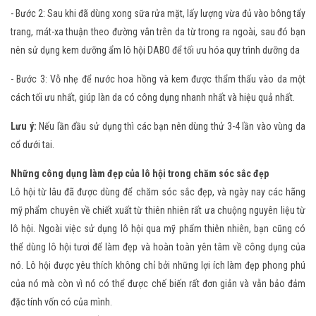
- Bước 2: Sau khi đã dùng xong sữa rửa mặt, lấy lượng vừa đủ vào bông tẩy
trang, mát-xa thuận theo đường vân trên da từ trong ra ngoài, sau đó bạn
nên sử dụng kem dưỡng ẩm lô hội DABO để tối ưu hóa quy trình dưỡng da
- Bước 3: Vỗ nhẹ để nước hoa hồng và kem được thẩm thấu vào da một
cách tối ưu nhất, giúp làn da có công dụng nhanh nhất và hiệu quả nhất.
Lưu ý:
Nếu lần đầu sử dụng thì các bạn nên dùng thử 3-4 lần vào vùng da
cổ dưới tai.
Những công dụng làm đẹp của lô hội trong chăm sóc sắc đẹp
Lô hội từ lâu đã được dùng để chăm sóc sắc đẹp, và ngày nay các hãng
mỹ phẩm chuyên về chiết xuất từ thiên nhiên rất ưa chuộng nguyên liệu từ
lô hội. Ngoài việc sử dụng lô hội qua mỹ phẩm thiên nhiên, bạn cũng có
thể dùng lô hội tươi để làm đẹp và hoàn toàn yên tâm về công dụng của
nó. Lô hội được yêu thích không chỉ bởi những lợi ích làm đẹp phong phú
của nó mà còn vì nó có thể được chế biến rất đơn giản và vẫn bảo đảm
đặc tính vốn có của mình.