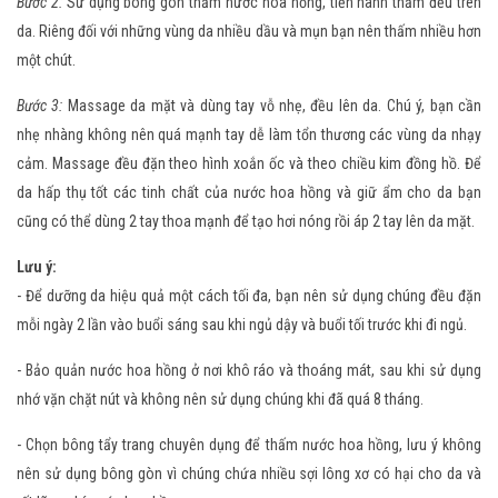
Bước 2:
Sử dụng bông gòn thấm nước hoa hồng, tiến hành thấm đều trên
da. Riêng đối với những vùng da nhiều dầu và mụn bạn nên thấm nhiều hơn
một chút.
Bước 3:
Massage da mặt và dùng tay vỗ nhẹ, đều lên da. Chú ý, bạn cần
nhẹ nhàng không nên quá mạnh tay dễ làm tổn thương các vùng da nhạy
cảm. Massage đều đặn theo hình xoắn ốc và theo chiều kim đồng hồ. Để
da hấp thụ tốt các tinh chất của nước hoa hồng và giữ ẩm cho da bạn
cũng có thể dùng 2 tay thoa mạnh để tạo hơi nóng rồi áp 2 tay lên da mặt.
Lưu ý:
- Để dưỡng da hiệu quả một cách tối đa, bạn nên sử dụng chúng đều đặn
mỗi ngày 2 lần vào buổi sáng sau khi ngủ dậy và buổi tối trước khi đi ngủ.
- Bảo quản nước hoa hồng ở nơi khô ráo và thoáng mát, sau khi sử dụng
nhớ vặn chặt nút và không nên sử dụng chúng khi đã quá 8 tháng.
- Chọn bông tẩy trang chuyên dụng để thấm nước hoa hồng, lưu ý không
nên sử dụng bông gòn vì chúng chứa nhiều sợi lông xơ có hại cho da và