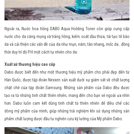
Ngoài ra, Nước hoa hồng DABO Aqua Holding Toner còn giúp cung cấp
nước cho da căng mọng và trắng hồng, kiểm soát dầu thừa, tái tạo tế bào
da và cải thiện các vấn đề của da như mụn, nám, tàn nhang, mốc da...đồng
thời duy trì độ P.H một cách tự nhiên cho da.
Xuất xứ thương hiệu cao cấp
Dabo được biết đến như một thương hiệu mỹ phẩm cho phái đẹp đến từ
Hàn Quốc, được tập đoàn Nexxen sản xuất dưới sự giám sát về chất lượng
chặt chẽ của tập đoàn Samsung. Những sản phẩm của Dabo đều được
tạo ra từ những tinh chất thiên nhiên, mang đến cho bạn vẻ ngoài ưa nhìn
hơn. Dabo luôn cam kết dùng tinh chất từ thiên nhiên để điều chế các
dòng mỹ phẩm của mình, giúp những trải nghiệm khi sử dụng những sản
phẩm chất lượng được đầu tư nghiên cứu kỹ lưỡng của Mỹ phẩm Dabo.