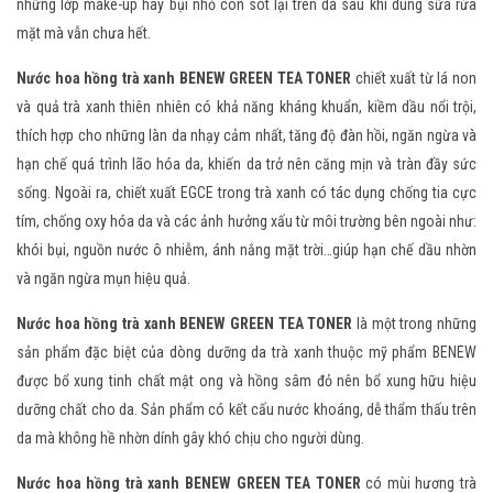
những lớp make-up hay bụi nhỏ còn sót lại trên da sau khi dùng sữa rửa
mặt mà vẫn chưa hết.
Nước hoa hồng trà xanh BENEW GREEN TEA TONER
chiết xuất từ lá non
và quả trà xanh thiên nhiên có khả năng kháng khuẩn, kiềm dầu nổi trội,
thích hợp cho những làn da nhạy cảm nhất, tăng độ đàn hồi, ngăn ngừa và
hạn chế quá trình lão hóa da, khiến da trở nên căng mịn và tràn đầy sức
sống. Ngoài ra, chiết xuất EGCE trong trà xanh có tác dụng chống tia cực
tím, chống oxy hóa da và các ảnh hưởng xấu từ môi trường bên ngoài như:
khói bụi, nguồn nước ô nhiễm, ánh nắng mặt trời…giúp hạn chế dầu nhờn
và ngăn ngừa mụn hiệu quả.
Nước hoa hồng trà xanh BENEW GREEN TEA TONER
là một trong những
sản phẩm đặc biệt của dòng dưỡng da trà xanh thuộc mỹ phẩm BENEW
được bổ xung tinh chất mật ong và hồng sâm đỏ nên bổ xung hữu hiệu
dưỡng chất cho da. Sản phẩm có kết cấu nước khoáng, dễ thẩm thấu trên
da mà không hề nhờn dính gây khó chịu cho người dùng.
Nước hoa hồng trà xanh BENEW GREEN TEA TONER
có mùi hương trà