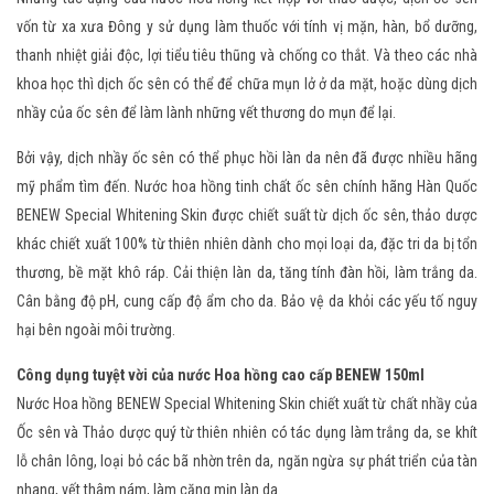
vốn từ xa xưa Đông y sử dụng làm thuốc với tính vị mặn, hàn, bổ dưỡng,
thanh nhiệt giải độc, lợi tiểu tiêu thũng và chống co thắt. Và theo các nhà
khoa học thì dịch ốc sên có thể để chữa mụn lở ở da mặt, hoặc dùng dịch
nhầy của ốc sên để làm lành những vết thương do mụn để lại.
Bởi vậy, dịch nhầy ốc sên có thể phục hồi làn da nên đã được nhiều hãng
mỹ phẩm tìm đến. Nước hoa hồng tinh chất ốc sên chính hãng Hàn Quốc
BENEW Special Whitening Skin được chiết suất từ dịch ốc sên, thảo dược
khác chiết xuất 100% từ thiên nhiên dành cho mọi loại da, đặc tri da bị tổn
thương, bề mặt khô ráp. Cải thiện làn da, tăng tính đàn hồi, làm trắng da.
Cân bằng độ pH, cung cấp độ ẩm cho da. Bảo vệ da khỏi các yếu tố nguy
hại bên ngoài môi trường.
Công dụng tuyệt vời của nước Hoa hồng cao cấp BENEW 150ml
Nước Hoa hồng BENEW Special Whitening Skin chiết xuất từ chất nhầy của
Ốc sên và Thảo dược quý từ thiên nhiên có tác dụng làm trắng da, se khít
lỗ chân lông, loại bỏ các bã nhờn trên da, ngăn ngừa sự phát triển của tàn
nhang, vết thâm nám, làm căng mịn làn da.