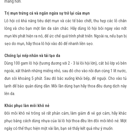
màng hơn.
Trị mụn trứng cá và ngăn ngừa sự trở lại của mụn
Lô hội có khả năng tiêu diệt mụn và các tế bào chết, thu hẹp các lỗ chân
lông và cho bạn một làn da săn chắc. Hãy dùng lô hội bôi ngay vào nốt
mụn khi phát hiện ra nó, để ức chế quá trình phát triển. Ngoài ra, nếu bạn bị
sẹo do mụn, hãy thoa lô hội vào đó để nhanh liền sẹo.
Chống lại nếp nhăn và tái tạo da
Dùng 100 gam lô hội (tương đương với 2 - 3 lá lôi hội lớn), cắt bỏ lớp vỏ bên
ngoài, xắt thành những miếng nhỏ, sau đó cho vào nồi đun cùng 1 lít nước,
đun sôi khoảng 5 phút. Sau đó bắc xuống khỏi bếp, để nguội. Cho vào tủ
lạnh để bảo quản dùng dần. Mỗi lần dùng bạn hãy thoa đều dung dịch này
lên da.
Khắc phục làn môi khô nẻ
Đôi môi khô nẻ trông sẽ rất phản cảm, làm giảm đi vẻ gợi cảm, hãy khắc
phục bằng cách dùng nhựa của lá lô hội thoa đều lên đôi môi khô nẻ. Một
ngày có thể thực hiện một vài lần, bạn sẽ thấy kết quả như ý muốn.