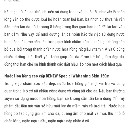
thiên dầu.
Nếu bạn có làn da khô, chỉ nên sử dụng toner vào buổi tối, như vậy lỗ chân
lông vẫn có thể được loại bỏ hoàn toàn bụi bẩn, bã nhờn dư thừa nà vẫn
đảm bảo làn da có khoảng 8 tiếng trong thời gian bạn ngủ để tái tạo vào
ban đêm. Như vậy, để nuôi dưỡng làn da hoàn hảo thì việc sử dụng nước
hoa hồng là bước căn bản trong quy trình chăm sóc da mà bạn không nên
bỏ qua, bởi trong thành phần nước hoa hồng rất giàu vitamin A và C cùng
nhiều dưỡng chất thiết yếu khác giúp làn da được trẻ hóa, làm đẹp da,
đồng thời hạn chế sự hình thành các dấu hiệu lão hóa một cách hiệu quả.
Nước Hoa hồng cao cấp BENEW Special Whitening Skin 150ml
Trong việc chăm sóc sắc đẹp, nước hoa hồng giữ một vai trò vô cùng
quan trọng. Nó có rất nhiều công dụng vô cùng tốt cho da. Nếu bạn thường
xuyên sử dụng nước hoa hồng, bạn sẽ không cần tốn kém dùng đến mỹ
phẩm đắt tiền mà vẫn sở hữu một làn da mềm mịn và tươi trẻ. Nước hoa
hồng có tác dụng giữ ẩm cho da, dưỡng ẩm cho mắt và môi, thu nhỏ lỗ
chân lông, ngăn ngừa dầu, ngăn ngừa nếp nhăn ở cổ...