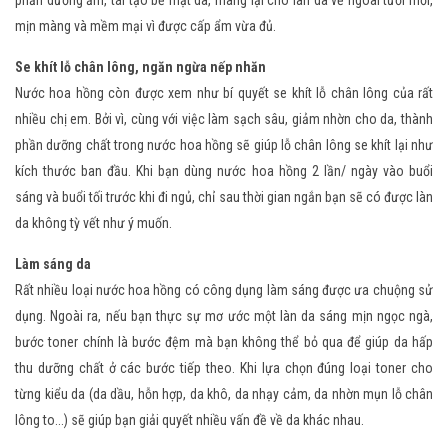
phần dưỡng ẩm, tái tạo bề mặt da, mang lại cho làn da vẻ ngoài tươi mới,
mịn màng và mềm mại vì được cấp ẩm vừa đủ.
Se khít lỗ chân lông, ngăn ngừa nếp nhăn
Nước hoa hồng còn được xem như bí quyết se khít lỗ chân lông của rất
nhiều chị em. Bởi vì, cùng với việc làm sạch sâu, giảm nhờn cho da, thành
phần dưỡng chất trong nước hoa hồng sẽ giúp lỗ chân lông se khít lại như
kích thước ban đầu. Khi bạn dùng nước hoa hồng 2 lần/ ngày vào buổi
sáng và buổi tối trước khi đi ngủ, chỉ sau thời gian ngắn bạn sẽ có được làn
da không tỳ vết như ý muốn.
Làm sáng da
Rất nhiều loại nước hoa hồng có công dụng làm sáng được ưa chuộng sử
dụng. Ngoài ra, nếu bạn thực sự mơ ước một làn da sáng mịn ngọc ngà,
bước toner chính là bước đệm mà bạn không thể bỏ qua để giúp da hấp
thu dưỡng chất ở các bước tiếp theo. Khi lựa chọn đúng loại toner cho
từng kiểu da (da dầu, hỗn hợp, da khô, da nhạy cảm, da nhờn mụn lỗ chân
lông to...) sẽ giúp bạn giải quyết nhiều vấn đề về da khác nhau.