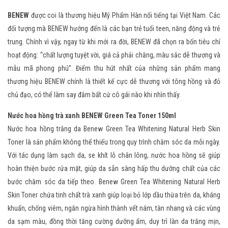
BENEW
được coi là thương hiệu Mỹ Phẩm Hàn nổi tiếng tại Việt Nam. Các
đối tượng mà BENEW hướng đến là các bạn trẻ tuổi teen, năng động và trẻ
trung. Chính vì vậy, ngay từ khi mới ra đời, BENEW đã chọn ra bốn tiêu chí
hoạt động: “chất lượng tuyệt vời, giá cả phải chăng, màu sắc dễ thương và
mẫu mã phong phú”. Điểm thu hút nhất của những sản phẩm mang
thương hiệu BENEW chính là thiết kế cực dễ thương với tông hồng và đỏ
chủ đạo, có thể làm say đắm bất cứ cô gái nào khi nhìn thấy.
Nước hoa hồng trà xanh BENEW Green Tea Toner 150ml
Nước hoa hồng trắng da Benew Green Tea Whitening Natural Herb Skin
Toner là sản phẩm không thể thiếu trong quy trình chăm sóc da mỗi ngày.
Với tác dụng làm sạch da, se khít lỗ chân lông, nước hoa hồng sẽ giúp
hoàn thiện bước rửa mặt, giúp da sẵn sàng hấp thu dưỡng chất của các
bước chăm sóc da tiếp theo. Benew Green Tea Whitening Natural Herb
Skin Toner chứa tinh chất trà xanh giúp loại bỏ lớp dầu thừa trên da, kháng
khuẩn, chống viêm, ngăn ngừa hình thành vết nám, tàn nhang và các vùng
da sạm màu, đồng thời tăng cường dưỡng ẩm, duy trì làn da trắng mịn,