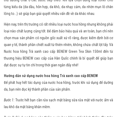
thu dưỡng chất ở các bước tiếp theo. Khi lựa chọn đúng loại toner cho
từng kiểu da (da dầu, hỗn hợp, da khô, da nhạy cảm, da nhờn mụn lỗ chân
lông to...) sẽ giúp bạn giải quyết nhiều vấn đề về da khác nhau.
Hiện nay, trên thị trường có rất nhiều loại nước hoa hồng nhưng không phải
loại nào chất lượng cũng tốt. Để đảm bảo hiệu quả và an toàn, bạn chỉ nên
chọn mua sản phẩm có nguồn gốc xuất xứ rõ ràng, được kiểm định bởi cơ
quan y tế, thành phần chiết xuất từ thiên nhiên, không chứa chất lột tẩy. Và
Nước hoa hồng Trà xanh cao cấp BENEW Green Tea Skin 150ml đến từ
thương hiệu BENEW cao cấp của Hàn Quốc chính là bí quyết để giúp bạn
đạt được sự tự tin chỉ trong thời gian ngắn đấy nhé!
Hướng dẫn sử dụng nước hoa hồng Trà xanh cao cấp BENEW
Để phát huy hết tác dụng của nước hoa hồng, trước khi sử dụng để dưỡng
da, bạn nên đọc kỹ thành phần của sản phẩm.
Bước 1:
Trước hết bạn cần rửa sạch mặt bằng sữa rửa mặt với nước ấm và
lau khô da mặt bằng khăn mềm.