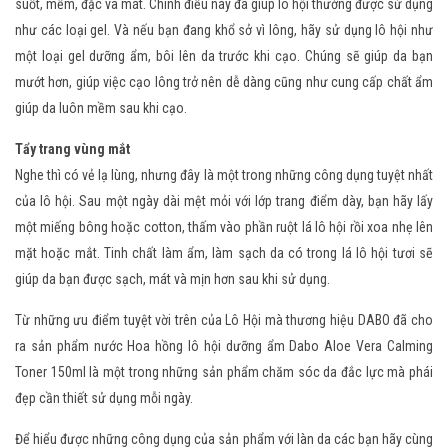
suốt, mềm, đặc và mát. Chính điều này đã giúp lô hội thường được sử dụng
như các loại gel. Và nếu bạn đang khổ sở vì lông, hãy sử dụng lô hội như
một loại gel dưỡng ẩm, bôi lên da trước khi cạo. Chúng sẽ giúp da bạn
mướt hơn, giúp việc cạo lông trở nên dễ dàng cũng như cung cấp chất ẩm
giúp da luôn mềm sau khi cạo.
Tẩy trang vùng mắt
Nghe thì có vẻ lạ lùng, nhưng đây là một trong những công dụng tuyệt nhất
của lô hội. Sau một ngày dài mệt mỏi với lớp trang điểm dày, bạn hãy lấy
một miếng bông hoặc cotton, thấm vào phần ruột lá lô hội rồi xoa nhẹ lên
mặt hoặc mắt. Tinh chất làm ẩm, làm sạch da có trong lá lô hội tươi sẽ
giúp da bạn được sạch, mát và mịn hơn sau khi sử dụng.
Từ những ưu điểm tuyệt vời trên của Lô Hội mà thương hiệu DABO đã cho
ra sản phẩm nước Hoa hồng lô hội dưỡng ẩm Dabo Aloe Vera Calming
Toner 150ml là một trong những sản phẩm chăm sóc da đắc lực mà phái
đẹp cần thiết sử dụng mỗi ngày.
Để hiểu được những công dụng của sản phẩm với làn da các bạn hãy cùng