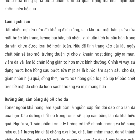
nước hoa hồng lại là bước chăm sóc da quan trọng mà nhất định bạn
không nên bỏ qua.
Làm sạch sâu
Rất nhiều nghiên cứu đã khẳng định rằng, sau khi rửa mặt bằng sữa rửa
mặt hoặc tẩy trang, lượng bụi bẩn, bã nhờn, vi khuẩn tích tụ sâu bên trong
da vẫn chưa được loại bỏ hoàn toàn. Nếu để tình trạng kéo dài lâu ngày
chất bẩn sẽ tạo môi trường thuận lợi cho vi khuẩn hoạt động, gây ra mụn,
viêm da và làm lỗ chân lông giãn to hơn mức bình thường. Chính vì vậy, sử
dụng nước hoa hồng sau bước rửa mặt sẽ là bước làm sạch sâu cho da,
giảm nhờn hiệu quả, đồng thời, nước hoa hồng giúp loại bỏ lớp tế bào chết
trên bề mặt da cho da luôn sạch thoáng và mịn màng hơn.
Dưỡng ẩm, cân bằng độ pH cho da
Toner ngoài khả năng làm sạch còn là nguồn cấp ẩm dồi dào cho làn da
của bạn. Các dưỡng chất có trong toner sẽ giúp cân bằng làn da khá hiệu
quả. Ngoài ra, 1 sản phẩm toner lý tưởng có thể nhanh chóng và bổ sung
hiệu quả 1 lượng lớn chất chống oxy hóa, chất làm mềm mượt da và thành