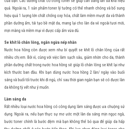
của bạn. Các dưỡng chất có trong toner sẽ giúp cân bằng làn da khá hiệu
quả. Ngoài ra, 1 sản phẩm toner lý tưởng có thể nhanh chóng và bổ sung
hiệu quả 1 lượng lớn chất chống oxy hóa, chất làm mềm mượt da và thành
phần dưỡng ẩm, tái tạo bề mặt da, mang lại cho làn da vẻ ngoài tươi mới,
mịn màng và mềm mại vì được cấp ẩm vừa đủ.
Se khít lỗ chân lông, ngăn ngừa nếp nhăn
Nước hoa hồng còn được xem như bí quyết se khít lỗ chân lông của rất
nhiều chị em. Bởi vì, cùng với việc làm sạch sâu, giảm nhờn cho da, thành
phần dưỡng chất trong nước hoa hồng sẽ giúp lỗ chân lông se khít lại như
kích thước ban đầu. Khi bạn dùng nước hoa hồng 2 lần/ ngày vào buổi
sáng và buổi tối trước khi đi ngủ, chỉ sau thời gian ngắn bạn sẽ có được làn
da không tỳ vết như ý muốn.
Làm sáng da
Rất nhiều loại nước hoa hồng có công dụng làm sáng được ưa chuộng sử
dụng. Ngoài ra, nếu bạn thực sự mơ ước một làn da sáng mịn ngọc ngà,
bước toner chính là bước đệm mà bạn không thể bỏ qua để giúp da hấp