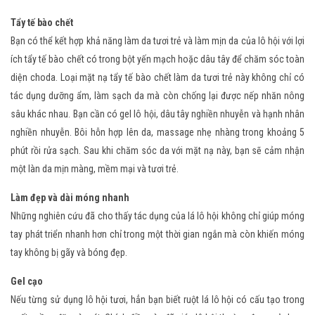
Tẩy tế bào chết
Bạn có thể kết hợp khả năng làm da tươi trẻ và làm mịn da của lô hội với lợi
ích tẩy tế bào chết có trong bột yến mạch hoặc dâu tây để chăm sóc toàn
diện choda. Loại mặt nạ tẩy tế bào chết làm da tươi trẻ này không chỉ có
tác dụng dưỡng ẩm, làm sạch da mà còn chống lại được nếp nhăn nông
sâu khác nhau. Bạn cần có gel lô hội, dâu tây nghiền nhuyễn và hạnh nhân
nghiền nhuyễn. Bôi hỗn hợp lên da, massage nhẹ nhàng trong khoảng 5
phút rồi rửa sạch. Sau khi chăm sóc da với mặt nạ này, bạn sẽ cảm nhận
một làn da mịn màng, mềm mại và tươi trẻ.
Làm đẹp và dài móng nhanh
Những nghiên cứu đã cho thấy tác dụng của lá lô hội không chỉ giúp móng
tay phát triển nhanh hơn chỉ trong một thời gian ngắn mà còn khiến móng
tay không bị gãy và bóng đẹp.
Gel cạo
Nếu từng sử dụng lô hội tươi, hẳn bạn biết ruột lá lô hội có cấu tạo trong