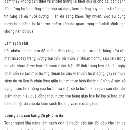
cảm thấy không cần thiết và không mang lại hiệu quả gì cho da, bên cạnh
đó những bước dưỡng khác như sử dụng kem dưỡng hay serum khiến bạn
tin rằng đã đủ nuôi dưỡng 1 làn da sáng khỏe. Tuy nhiên, việc sử dụng
nước hoa hồng lại là bước chăm sóc da quan trọng mà nhất định bạn
không nên bỏ qua.
Làm sạch sâu
Rất nhiều nghiên cứu đã khẳng định rằng, sau khi rửa mặt bằng sữa rửa
mặt hoặc tẩy trang, lượng bụi bẩn, bã nhờn, vi khuẩn tích tụ sâu bên trong
da vẫn chưa được loại bỏ hoàn toàn. Nếu để tình trạng kéo dài lâu ngày
chất bẩn sẽ tạo môi trường thuận lợi cho vi khuẩn hoạt động, gây ra mụn,
viêm da và làm lỗ chân lông giãn to hơn mức bình thường. Chính vì vậy, sử
dụng nước hoa hồng sau bước rửa mặt sẽ là bước làm sạch sâu cho da,
giảm nhờn hiệu quả, đồng thời, nước hoa hồng giúp loại bỏ lớp tế bào chết
trên bề mặt da cho da luôn sạch thoáng và mịn màng hơn.
Dưỡng ẩm, cân bằng độ pH cho da
Toner ngoài khả năng làm sạch còn là nguồn cấp ẩm dồi dào cho làn da