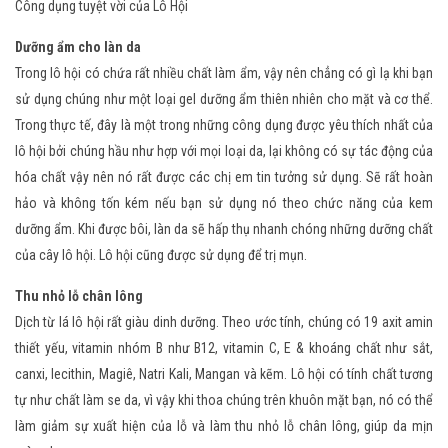
Công dụng tuyệt vời của Lô Hội
Dưỡng ẩm cho làn da
Trong lô hội có chứa rất nhiều chất làm ẩm, vậy nên chẳng có gì lạ khi bạn
sử dụng chúng như một loại gel dưỡng ẩm thiên nhiên cho mặt và cơ thể.
Trong thực tế, đây là một trong những công dụng được yêu thích nhất của
lô hội bởi chúng hầu như hợp với mọi loại da, lại không có sự tác động của
hóa chất vậy nên nó rất được các chị em tin tưởng sử dụng. Sẽ rất hoàn
hảo và không tốn kém nếu bạn sử dụng nó theo chức năng của kem
dưỡng ẩm. Khi được bôi, làn da sẽ hấp thụ nhanh chóng những dưỡng chất
của cây lô hội. Lô hội cũng được sử dụng để trị mụn.
Thu nhỏ lỗ chân lông
Dịch từ lá lô hội rất giàu dinh dưỡng. Theo ước tính, chúng có 19 axit amin
thiết yếu, vitamin nhóm B như B12, vitamin C, E & khoáng chất như sắt,
canxi, lecithin, Magiê, Natri Kali, Mangan và kẽm. Lô hội có tính chất tương
tự như chất làm se da, vì vậy khi thoa chúng trên khuôn mặt bạn, nó có thể
làm giảm sự xuất hiện của lỗ và làm thu nhỏ lỗ chân lông, giúp da mịn