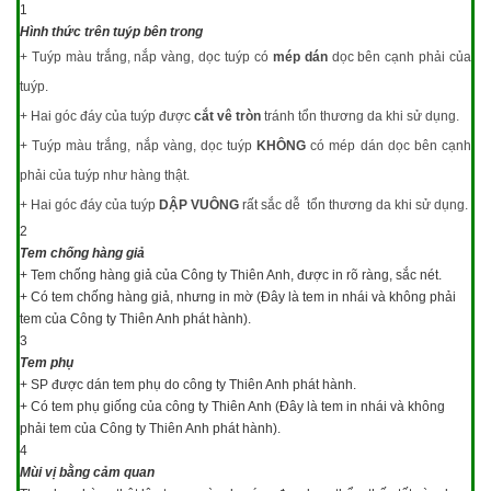
1
Hình thức trên tuýp bên trong
+ Tuýp màu trắng, nắp vàng, dọc tuýp có
mép dán
dọc bên cạnh phải của
tuýp.
+ Hai góc đáy của tuýp được
cắt vê tròn
tránh tổn thương da khi sử dụng.
+ Tuýp màu trắng, nắp vàng, dọc tuýp
KHÔNG
có mép dán dọc bên cạnh
phải của tuýp như hàng thật.
+ Hai góc đáy của tuýp
DẬP VUÔNG
rất sắc dễ tổn thương da khi sử dụng.
2
Tem chống hàng giả
+ Tem chống hàng giả của Công ty Thiên Anh, được in rõ ràng, sắc nét.
+ Có tem chống hàng giả, nhưng in mờ (Đây là tem in nhái và không phải
tem của Công ty Thiên Anh phát hành).
3
Tem phụ
+ SP được dán tem phụ do công ty Thiên Anh phát hành.
+ Có tem phụ giống của công ty Thiên Anh (Đây là tem in nhái và không
phải tem của Công ty Thiên Anh phát hành).
4
Mùi vị bằng cảm quan