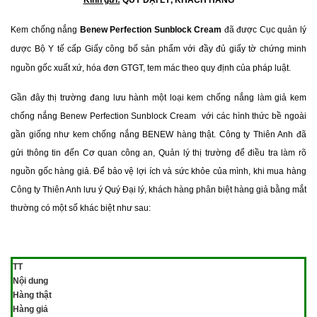
Kính gửi:
QUÝ ĐẠI LÝ, KHÁCH HÀNG
Kem chống nắng
Benew Perfection Sunblock Cream
đã được Cục quản lý
dược Bộ Y tế cấp Giấy công bố sản phẩm với đầy đủ giấy tờ chứng minh
nguồn gốc xuất xứ, hóa đơn GTGT, tem mác theo quy định của pháp luật.
Gần đây thị trường đang lưu hành một loại kem chống nắng làm giả kem
chống nắng Benew Perfection Sunblock Cream với các hình thức bề ngoài
gần giống như kem chống nắng BENEW hàng thật. Công ty Thiên Anh đã
gửi thông tin đến Cơ quan công an, Quản lý thị trường để điều tra làm rõ
nguồn gốc hàng giả. Để bảo vệ lợi ích và sức khỏe của mình, khi mua hàng
Công ty Thiên Anh lưu ý Quý Đại lý, khách hàng phân biệt hàng giả bằng mắt
thường có một số khác biệt như sau:
TT
Nội dung
Hàng thật
Hàng giả