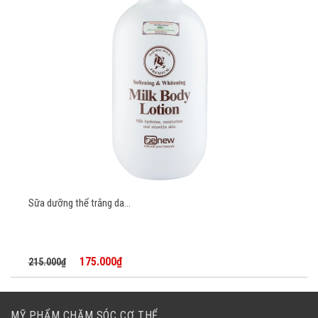
Sữa dưỡng thể trắng da...
175.000₫
215.000₫
MỸ PHẨM CHĂM SÓC CƠ THỂ