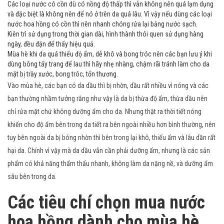
Các loại nước có cồn dù có nồng độ thấp thì vẫn không nên quá lạm dụng
và đặc biệt là không nên để nó ở trên da quá lâu. Vì vậy nếu dùng các loại
nước hoa hồng có cồn thì nên nhanh chóng rửa lại bằng nước sạch.
Kiên trì sử dụng trong thời gian dài, hình thành thói quen sử dụng hàng
ngày, đều đặn để thấy hiệu quả.
Mùa hè khi da quá thiếu độ ẩm, dễ khô và bong tróc nên các bạn lưu ý khi
dùng bông tẩy trang để lau thì hãy nhẹ nhàng, chậm rãi tránh làm cho da
mặt bị trầy xước, bong tróc, tổn thương.
Vào mùa hè, các bạn có da dầu thì bị nhờn, dầu rất nhiều vì nóng và các
bạn thường nhầm tưởng rằng như vậy là da bị thừa độ ẩm, thừa dầu nên
chỉ rửa mặt chứ không dưỡng ẩm cho da. Nhưng thật ra thời tiết nóng
khiến cho độ ẩm bên trong da tiết ra bên ngoài nhiều hơn bình thường, nên
tuy bên ngoài da bị bóng nhờn thì bên trong lại khô, thiếu ẩm và lâu dần rất
hại da. Chính vì vậy mà da dầu vẫn cần phải dưỡng ẩm, nhưng là các sản
phẩm có khả năng thẩm thấu nhanh, không làm da nặng nề, và dưỡng ẩm
sâu bên trong da.
Các tiêu chí chọn mua nước
hoa hồng dành cho mùa hè.