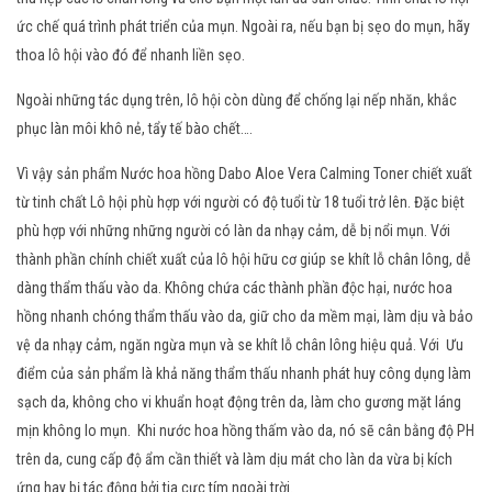
ức chế quá trình phát triển của mụn. Ngoài ra, nếu bạn bị sẹo do mụn, hãy
thoa lô hội vào đó để nhanh liền sẹo.
Ngoài những tác dụng trên, lô hội còn dùng để chống lại nếp nhăn, khắc
phục làn môi khô nẻ, tẩy tế bào chết….
Vì vậy sản phẩm Nước hoa hồng Dabo Aloe Vera Calming Toner chiết xuất
từ tinh chất Lô hội phù hợp với người có độ tuổi từ 18 tuổi trở lên. Đặc biệt
phù hợp với những những người có làn da nhạy cảm, dễ bị nổi mụn. Với
thành phần chính chiết xuất của lô hội hữu cơ giúp se khít lỗ chân lông, dễ
dàng thẩm thấu vào da. Không chứa các thành phần độc hại, nước hoa
hồng nhanh chóng thẩm thấu vào da, giữ cho da mềm mại, làm dịu và bảo
vệ da nhạy cảm, ngăn ngừa mụn và se khít lỗ chân lông hiệu quả. Với Ưu
điểm của sản phẩm là khả năng thẩm thấu nhanh phát huy công dụng làm
sạch da, không cho vi khuẩn hoạt động trên da, làm cho gương mặt láng
mịn không lo mụn. Khi nước hoa hồng thấm vào da, nó sẽ cân bằng độ PH
trên da, cung cấp độ ẩm cần thiết và làm dịu mát cho làn da vừa bị kích
ứng hay bị tác động bởi tia cực tím ngoài trời.