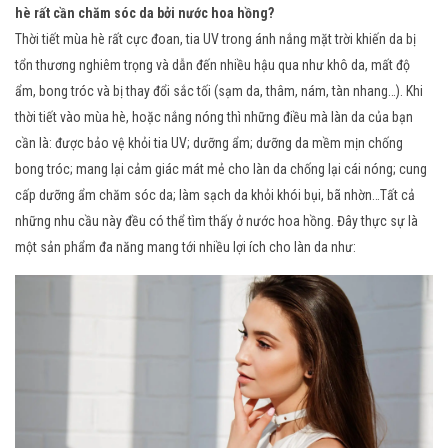
hè rất cần chăm sóc da bởi nước hoa hồng?
Thời tiết mùa hè rất cực đoan, tia UV trong ánh nắng mặt trời khiến da bị
tổn thương nghiêm trọng và dẫn đến nhiều hậu qua như khô da, mất độ
ẩm, bong tróc và bị thay đổi sắc tối (sạm da, thâm, nám, tàn nhang…). Khi
thời tiết vào mùa hè, hoặc nắng nóng thì những điều mà làn da của bạn
cần là: được bảo vệ khỏi tia UV; dưỡng ẩm; dưỡng da mềm mịn chống
bong tróc; mang lại cảm giác mát mẻ cho làn da chống lại cái nóng; cung
cấp dưỡng ẩm chăm sóc da; làm sạch da khỏi khói bụi, bã nhờn…Tất cả
những nhu cầu này đều có thể tìm thấy ở nước hoa hồng. Đây thực sự là
một sản phẩm đa năng mang tới nhiều lợi ích cho làn da như: