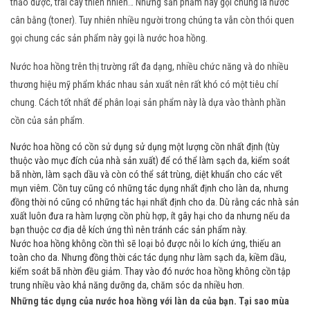
thảo dược, trái cây thiên nhiên… Những sản phẩm này gọi chung là nước
cân bằng (toner). Tuy nhiên nhiều người trong chúng ta vẫn còn thói quen
gọi chung các sản phẩm này gọi là nước hoa hồng.
Nước hoa hồng trên thị trường rất đa dạng, nhiều chức năng và do nhiều
thương hiệu mỹ phẩm khác nhau sản xuất nên rất khó có một tiêu chí
chung. Cách tốt nhất để phân loại sản phẩm này là dựa vào thành phần
cồn của sản phẩm.
Nước hoa hồng có cồn sử dụng sử dụng một lượng cồn nhất định (tùy
thuộc vào mục đích của nhà sản xuất) để có thể làm sạch da, kiểm soát
bã nhờn, làm sạch dầu và còn có thể sát trùng, diệt khuẩn cho các vết
mụn viêm. Cồn tuy cũng có những tác dụng nhất định cho làn da, nhưng
đồng thời nó cũng có những tác hại nhất định cho da. Dù rằng các nhà sản
xuất luôn đưa ra hàm lượng cồn phù hợp, ít gây hại cho da nhưng nếu da
bạn thuộc cơ địa dễ kích ứng thì nên tránh các sản phẩm này.
Nước hoa hồng không cồn thì sẽ loại bỏ được nỗi lo kích ứng, thiếu an
toàn cho da. Nhưng đồng thời các tác dụng như làm sạch da, kiềm dầu,
kiểm soát bã nhờn đều giảm. Thay vào đó nước hoa hồng không cồn tập
trung nhiều vào khả năng dưỡng da, chăm sóc da nhiều hơn.
Những tác dụng của nước hoa hồng với làn da của bạn. Tại sao mùa