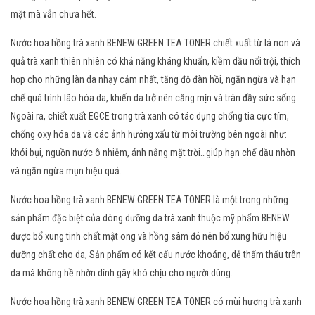
mặt mà vẫn chưa hết.
Nước hoa hồng trà xanh BENEW GREEN TEA TONER chiết xuất từ lá non và
quả trà xanh thiên nhiên có khả năng kháng khuẩn, kiềm dầu nổi trội, thích
hợp cho những làn da nhạy cảm nhất, tăng độ đàn hồi, ngăn ngừa và hạn
chế quá trình lão hóa da, khiến da trở nên căng mịn và tràn đầy sức sống.
Ngoài ra, chiết xuất EGCE trong trà xanh có tác dụng chống tia cực tím,
chống oxy hóa da và các ảnh hưởng xấu từ môi trường bên ngoài như:
khói bụi, nguồn nước ô nhiễm, ánh nắng mặt trời…giúp hạn chế dầu nhờn
và ngăn ngừa mụn hiệu quả.
Nước hoa hồng trà xanh BENEW GREEN TEA TONER là một trong những
sản phẩm đặc biệt của dòng dưỡng da trà xanh thuộc mỹ phẩm BENEW
được bổ xung tinh chất mật ong và hồng sâm đỏ nên bổ xung hữu hiệu
dưỡng chất cho da, Sản phẩm có kết cấu nước khoáng, dễ thẩm thấu trên
da mà không hề nhờn dính gây khó chịu cho người dùng.
Nước hoa hồng trà xanh BENEW GREEN TEA TONER có mùi hương trà xanh