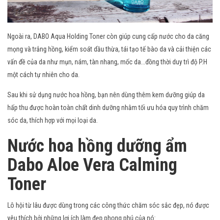
Ngoài ra, DABO Aqua Holding Toner còn giúp cung cấp nước cho da căng
mọng và trắng hồng, kiểm soát dầu thừa, tái tạo tế bào da và cải thiện các
vấn đề của da như mụn, nám, tàn nhang, mốc da...đồng thời duy trì độ P.H
một cách tự nhiên cho da.
Sau khi sử dụng nước hoa hồng, bạn nên dùng thêm kem dưỡng giúp da
hấp thu được hoàn toàn chất dinh dưỡng nhằm tối ưu hóa quy trình chăm
sóc da, thích hợp với mọi loại da.
Nước hoa hồng dưỡng ẩm
Dabo Aloe Vera Calming
Toner
Lô hội từ lâu được dùng trong các công thức chăm sóc sắc đẹp, nó được
yêu thích bởi những lợi ích làm đẹp phong phú của nó: