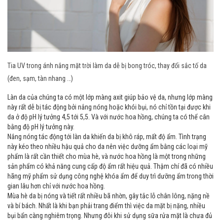
Tia UV trong ánh nắng mặt trời làm da dễ bị bong tróc, thay đổi sắc tố da
(đen, sạm, tàn nhang …)
Làn da của chúng ta có một lớp màng axit giúp bảo vệ da, nhưng lớp màng
này rất dễ bị tác động bởi nắng nóng hoặc khói bụi, nó chỉ tồn tại được khi
da ở độ pH lý tưởng 4,5 tới 5,5. Và với nước hoa hồng, chúng ta có thể cân
bằng độ pH lý tưởng này.
Nắng nóng tác động tới làn da khiến da bị khô ráp, mất độ ẩm. Tình trạng
này kéo theo nhiều hậu quả cho da nên việc dưỡng ẩm bằng các loại mỹ
phẩm là rất cần thiết cho mùa hè, và nước hoa hồng là một trong những
sản phẩm có khả năng cung cấp độ ẩm rất hiệu quả. Thậm chí đã có nhiều
hãng mỹ phẩm sử dụng công nghệ khóa ẩm để duy trì dưỡng ẩm trong thời
gian lâu hơn chỉ với nước hoa hồng.
Mùa hè da bị nóng và tiết rất nhiều bã nhờn, gây tắc lỗ chân lông, nặng nề
và bí bách. Nhất là khi bạn phải trang điểm thì việc da mặt bị nặng, nhiều
bụi bẩn càng nghiêm trọng. Nhưng đôi khi sử dụng sữa rửa mặt là chưa đủ