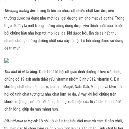
Tác dụng dưỡng ẩm:
Trong lô hội có chứa rất nhiều chất làm ẩm, nên
thường được sử dụng như một loại gel dưỡng ẩm cho mặt và cơ thể. Trong
thực tế, đây là một trong những công dụng được yêu thích nhất của lô hội
bởi chúng hầu như hợp với mọi loại da. Khi được bôi, làn da sẽ hấp thụ
nhanh chóng những dưỡng chất của cây lô hội. Lô hội cũng được sử dụng
để trị mụn.
Thu nhỏ lỗ chân lông:
Dịch từ lá lô hội rất giàu dinh dưỡng. Theo ước tính,
chúng có 19 axit amin thiết yếu, vitamin nhóm B như B12, vitamin C, E &
khoáng chất như sắt, canxi, lecithin, Magiê, Natri Kali, Mangan và kẽm. Lô
hội có tính chất tương tự như chất làm se da, vì vậy khi bôi chúng trên
khuôn mặt bạn, nó có thể làm giảm sự xuất hiện của lỗ và làm thu nhỏ lỗ
chân lông, giúp da mịn màng hơn.
Điều trị mụn trứng cá:
Lô hội có khả năng tiêu diệt mụn và các tế bào chết,
thu hẹp các lỗ chân lông và cho bạn một làn da săn chắc. Tinh chất lô hội