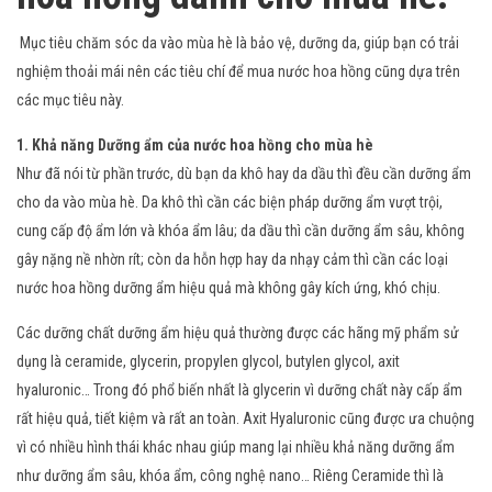
Mục tiêu chăm sóc da vào mùa hè là bảo vệ, dưỡng da, giúp bạn có trải
nghiệm thoải mái nên các tiêu chí để mua nước hoa hồng cũng dựa trên
các mục tiêu này.
1. Khả năng Dưỡng ẩm của nước hoa hồng cho mùa hè
Như đã nói từ phần trước, dù bạn da khô hay da dầu thì đều cần dưỡng ẩm
cho da vào mùa hè. Da khô thì cần các biện pháp dưỡng ẩm vượt trội,
cung cấp độ ẩm lớn và khóa ẩm lâu; da dầu thì cần dưỡng ẩm sâu, không
gây nặng nề nhờn rít; còn da hỗn hợp hay da nhạy cảm thì cần các loại
nước hoa hồng dưỡng ẩm hiệu quả mà không gây kích ứng, khó chịu.
Các dưỡng chất dưỡng ẩm hiệu quả thường được các hãng mỹ phẩm sử
dụng là ceramide, glycerin, propylen glycol, butylen glycol, axit
hyaluronic… Trong đó phổ biến nhất là glycerin vì dưỡng chất này cấp ẩm
rất hiệu quả, tiết kiệm và rất an toàn. Axit Hyaluronic cũng được ưa chuộng
vì có nhiều hình thái khác nhau giúp mang lại nhiều khả năng dưỡng ẩm
như dưỡng ẩm sâu, khóa ẩm, công nghệ nano… Riêng Ceramide thì là