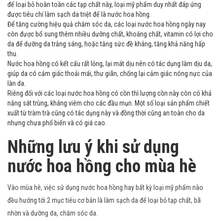
để loại bỏ hoàn toàn các tạp chất này, loại mỹ phẩm duy nhất đáp ứng
được tiêu chí làm sạch da triệt để là nước hoa hồng.
Để tăng cường hiệu quả chăm sóc da, các loại nước hoa hồng ngày nay
còn được bổ sung thêm nhiều dưỡng chất, khoáng chất, vitamin có lợi cho
da để dưỡng da trắng sáng, hoặc tăng sức đề kháng, tăng khả năng hấp
thu.
Nước hoa hồng có kết cấu rất lỏng, lại mát dịu nên có tác dụng làm dịu da,
giúp da có cảm giác thoải mái, thư giãn, chống lại cảm giác nóng nực của
làn da.
Riêng đối với các loại nước hoa hồng có cồn thì lượng cồn này còn có khả
năng sát trùng, kháng viêm cho các đầu mụn. Một số loại sản phẩm chiết
xuất từ tràm trà cũng có tác dụng này và đồng thời cũng an toàn cho da
nhưng chưa phổ biến và có giá cao.
Những lưu ý khi sử dụng
nước hoa hồng cho mùa hè
Vào mùa hè, việc sử dụng nước hoa hồng hay bất kỳ loại mỹ phẩm nào
đều hướng tới 2 mục tiêu cơ bản là làm sạch da để loại bỏ tạp chất, bã
nhờn và dưỡng da, chăm sóc da.