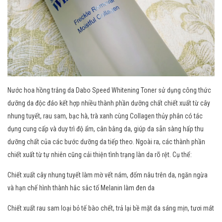
Nước hoa hồng trắng da Dabo Speed Whitening Toner sử dụng công thức
dưỡng da độc đáo kết hợp nhiều thành phần dưỡng chất chiết xuất từ cây
nhung tuyết, rau sam, bạc hà, trà xanh cùng Collagen thủy phân có tác
dụng cung cấp và duy trì độ ẩm, cân bằng da, giúp da sẵn sàng hấp thu
dưỡng chất của các bước dưỡng da tiếp theo. Ngoài ra, các thành phần
chiết xuất từ tự nhiên cũng cải thiện tình trạng làn da rõ rệt. Cụ thể:
Chiết xuất cây nhung tuyết làm mờ vết nám, đốm nâu trên da, ngăn ngừa
và hạn chế hình thành hắc sắc tố Melanin làm đen da
Chiết xuất rau sam loại bỏ tế bào chết, trả lại bề mặt da sáng mịn, tươi mát