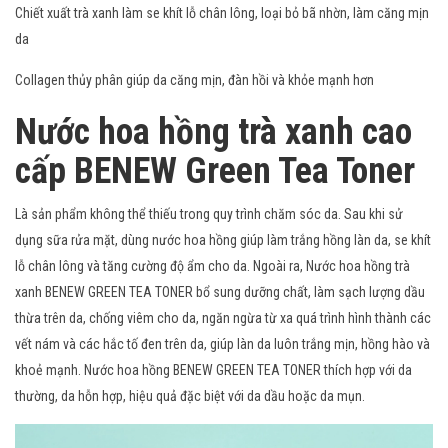
Chiết xuất trà xanh làm se khít lỗ chân lông, loại bỏ bã nhờn, làm căng mịn
da
Collagen thủy phân giúp da căng mịn, đàn hồi và khỏe mạnh hơn
Nước hoa hồng trà xanh cao
cấp BENEW Green Tea Toner
Là sản phẩm không thể thiếu trong quy trình chăm sóc da. Sau khi sử
dụng sữa rửa mặt, dùng nước hoa hồng giúp làm trắng hồng làn da, se khít
lỗ chân lông và tăng cường độ ẩm cho da. Ngoài ra, Nước hoa hồng trà
xanh BENEW GREEN TEA TONER bổ sung dưỡng chất, làm sạch lượng dầu
thừa trên da, chống viêm cho da, ngăn ngừa từ xa quá trình hình thành các
vết nám và các hắc tố đen trên da, giúp làn da luôn trắng mịn, hồng hào và
khoẻ mạnh. Nước hoa hồng BENEW GREEN TEA TONER thích hợp với da
thường, da hỗn hợp, hiệu quả đặc biệt với da dầu hoặc da mụn.