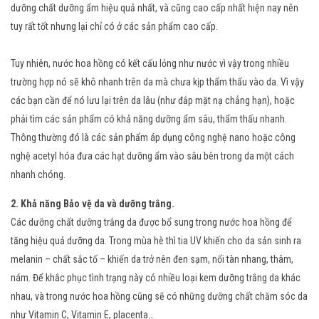
dưỡng chất dưỡng ẩm hiệu quả nhất, và cũng cao cấp nhất hiện nay nên
tuy rất tốt nhưng lại chỉ có ở các sản phẩm cao cấp.
Tuy nhiên, nước hoa hồng có kết cấu lỏng như nước vì vậy trong nhiều
trường hợp nó sẽ khô nhanh trên da mà chưa kịp thẩm thấu vào da. Vì vậy
các bạn cần để nó lưu lại trên da lâu (như đắp mặt nạ chẳng hạn), hoặc
phải tìm các sản phẩm có khả năng dưỡng ẩm sâu, thẩm thấu nhanh.
Thông thường đó là các sản phẩm áp dụng công nghệ nano hoặc công
nghệ acetyl hóa đưa các hạt dưỡng ẩm vào sâu bên trong da một cách
nhanh chóng.
2. Khả năng Bảo vệ da và dưỡng trắng.
Các dưỡng chất dưỡng trắng da được bổ sung trong nước hoa hồng để
tăng hiệu quả dưỡng da. Trong mùa hè thì tia UV khiến cho da sản sinh ra
melanin – chất sắc tố – khiến da trở nên đen sạm, nổi tàn nhang, thâm,
nám. Để khắc phục tình trạng này có nhiều loại kem dưỡng trắng da khác
nhau, và trong nước hoa hồng cũng sẽ có những dưỡng chất chăm sóc da
như Vitamin C, Vitamin E, placenta…