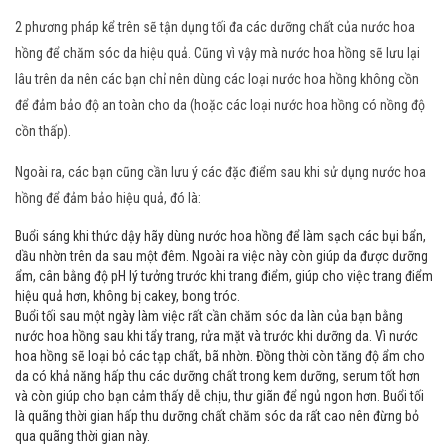
2 phương pháp kể trên sẽ tận dụng tối đa các dưỡng chất của nước hoa
hồng để chăm sóc da hiệu quả. Cũng vì vậy mà nước hoa hồng sẽ lưu lại
lâu trên da nên các bạn chỉ nên dùng các loại nước hoa hồng không cồn
để đảm bảo độ an toàn cho da (hoặc các loại nước hoa hồng có nồng độ
cồn thấp).
Ngoài ra, các bạn cũng cần lưu ý các đặc điểm sau khi sử dụng nước hoa
hồng để đảm bảo hiệu quả, đó là:
Buổi sáng khi thức dậy hãy dùng nước hoa hồng để làm sạch các bụi bẩn,
dầu nhờn trên da sau một đêm. Ngoài ra việc này còn giúp da được dưỡng
ẩm, cân bằng độ pH lý tưởng trước khi trang điểm, giúp cho việc trang điểm
hiệu quả hơn, không bị cakey, bong tróc.
Buổi tối sau một ngày làm việc rất cần chăm sóc da làn của bạn bằng
nước hoa hồng sau khi tẩy trang, rửa mặt và trước khi dưỡng da. Vì nước
hoa hồng sẽ loại bỏ các tạp chất, bã nhờn. Đồng thời còn tăng độ ẩm cho
da có khả năng hấp thu các dưỡng chất trong kem dưỡng, serum tốt hơn
và còn giúp cho bạn cảm thấy dễ chịu, thư giãn để ngủ ngon hơn. Buổi tối
là quãng thời gian hấp thu dưỡng chất chăm sóc da rất cao nên đừng bỏ
qua quãng thời gian này.