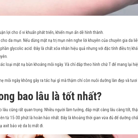
ận lợi cho ổ vi khuẩn phát triển, khiến mụn ẩn dễ hình thành.
 cho da mụn. Nếu dùng mặt nạ trị mụn nên nghe lời khuyên của chuyên gia da liễ
 phần glycolic acid. Đây là chất xóa nhăn hiệu quả nhưng với đặc tính điều trị k
uyên.
ác loại mặt nạ bùn khoáng mỗi ngày. Và chỉ đắp theo hình chữ T để mang lại hiệ
ẹ mỗi ngày không gây ra tác hại gì mà thậm chí còn nuôi dưỡng làn đẹp và tươi 
ong bao lâu là tốt nhất?
ao lâu cũng rất quan trọng. Nhiều người lầm tưởng, đắp mặt càng lâu càng tốt, th
ên từ 15-30 phút là hoàn hảo nhất. Đây là khoảng thời gian vừa đủ để dưỡng ch
 axit bảo vệ da bị mất đi.