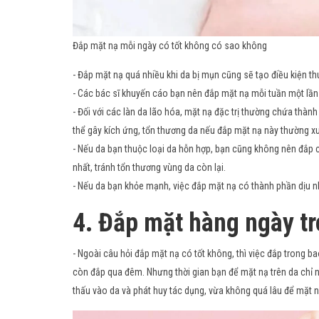
Đắp mặt nạ mỗi ngày có tốt không có sao không
- Đắp mặt nạ quá nhiều khi da bị mụn cũng sẽ tạo điều kiện thu
- Các bác sĩ khuyến cáo bạn nên đắp mặt nạ mỗi tuần một lần
- Đối với các làn da lão hóa, mặt nạ đặc trị thường chứa thành
thể gây kích ứng, tổn thương da nếu đắp mặt nạ này thường x
- Nếu da bạn thuộc loại da hỗn hợp, bạn cũng không nên đắp c
nhất, tránh tổn thương vùng da còn lại.
- Nếu da bạn khỏe mạnh, việc đắp mặt nạ có thành phần dịu nh
4. Đắp mặt hàng ngày tr
- Ngoài câu hỏi đắp mặt nạ có tốt không, thì việc đắp trong b
còn đắp qua đêm. Nhưng thời gian bạn để mặt nạ trên da chỉ n
thấu vào da và phát huy tác dụng, vừa không quá lâu để mặt nạ