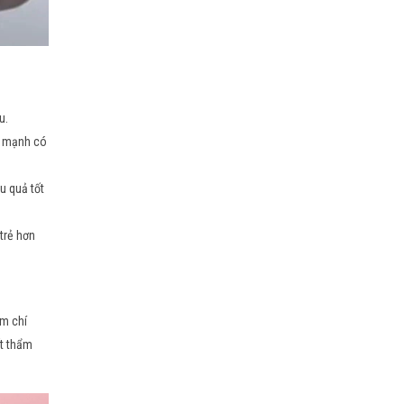
u.
há mạnh có
u quả tốt
trẻ hơn
ậm chí
ất thẩm