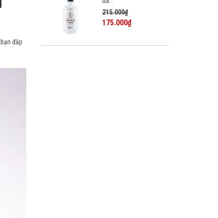
i
da...
215.000₫
175.000₫
 bạn đắp