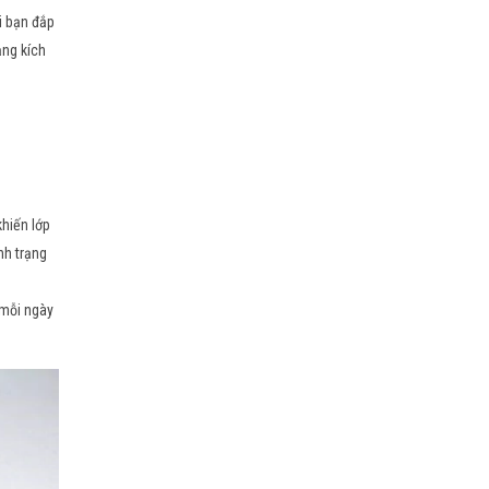
i bạn đắp
ạng kích
hiến lớp
nh trạng
 mỗi ngày