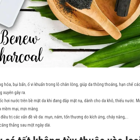
ừng hóa, bụi bẩn, ổ vi khuẩn trong lỗ chân lông, giúp da thông thoáng, hạn chế cá
g xuyên gây ra.
 hơi nước trên bề mặt da khi đang đắp mặt nạ, dành cho da khô, thiếu nước. M
 da mềm mại, mịn màng.
điều trị các vấn đề về da: mụn, nám, tổn thương do kích ứng, cháy nắng,...
n căng thẳng sau một ngày dài.