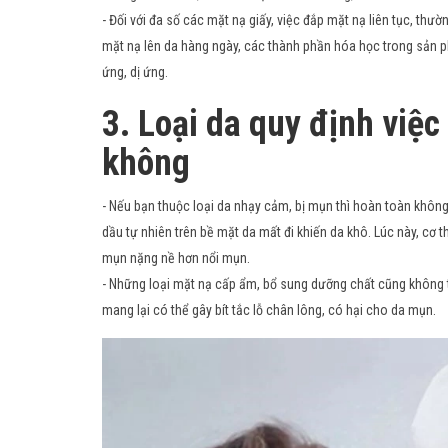
- Đối với đa số các mặt nạ giấy, việc đắp mặt nạ liên tục, th
mặt nạ lên da hàng ngày, các thành phần hóa học trong sản phẩ
ứng, dị ứng.
3. Loại da quy định việ
không
- Nếu bạn thuộc loại da nhạy cảm, bị mụn thì hoàn toàn khôn
dầu tự nhiên trên bề mặt da mất đi khiến da khô. Lúc này, cơ th
mụn nặng nề hơn nổi mụn.
- Những loại mặt nạ cấp ẩm, bổ sung dưỡng chất cũng không 
mang lại có thể gây bít tắc lỗ chân lông, có hại cho da mụn.