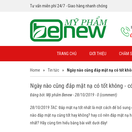
Tư vấn miễn phí 24/7 - Giao hàng nhanh chóng
TRANG CHỦ
GIỚI THIỆU
CHĂM S
Home
»
Tin tức
»
Ngày nào cũng đắp mặt nạ có tốt kh
Ngày nào cũng đắp mặt nạ có tốt không - c
Đăng bởi:
Mỹ phẩm Benew
- 28/10/2019 - 0 (comment)
28/10/2019 TAC:
Đắp mặt nạ tốt nhất
là một cách để bổ sung 
nào đắp mặt nạ cũng tốt hay không? hay có nên đắp mặt nạ hà
nhất? Hãy cùng tìm hiểu bằng bài viết dưới đây!