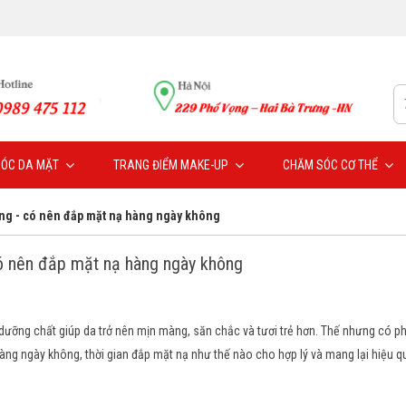
ÓC DA MẶT
TRANG ĐIỂM MAKE-UP
CHĂM SÓC CƠ THỂ
ông - có nên đắp mặt nạ hàng ngày không
ó nên đắp mặt nạ hàng ngày không
dưỡng chất giúp da trở nên mịn màng, săn chắc và tươi trẻ hơn. Thế nhưng có p
ng ngày không, thời gian đắp mặt nạ như thế nào cho hợp lý và mang lại hiệu qu