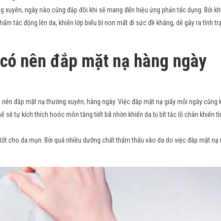
ường xuyên, ngày nào cũng đắp đôi khi sẽ mang đến hiệu ứng phản tác dụng. Bởi kh
m tác động lên da, khiến lớp biểu bì non mất đi sức đề kháng, dễ gây ra tình tr
c có nên đắp mặt nạ hàng ngày
g nên đắp mặt nạ thường xuyên, hàng ngày. Việc đắp mặt nạ giấy mỗi ngày cũng k
ể sẽ tự kích thích hoóc môn tăng tiết bã nhờn khiến da bị bít tắc lỗ chân khiến tì
tốt cho da mụn. Bởi quá nhiều dưỡng chất thẩm thấu vào da do việc đắp mặt nạ