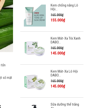
Kem chống nắng Lô
Hội...
165.000₫
155.000₫
Kem Mát-Xa Trà Xanh
DABO...
165.000₫
145.000₫
c tổn
Kem Mát-Xa Lô Hội
DABO...
ột số mặt
165.000₫
145.000₫
Sữa dưỡng thể trắng