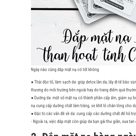
Ngày nào cũng đắp mặt nạ có tốt không
● Thải độc tố, làm sạch da: giúp detox làn da, lấy đi tế bào s
thương do môi trường bên ngoài hay do trang điểm quá thườn
● Dưỡng da: một số mặt nạ có thành phần cấp ẩm, giảm sự bốc
nạ cung cấp dưỡng chất làm trắng, se khít lỗ chân lông cho
● Đặc trị các vấn đề về da: cung cấp các dưỡng chất để hỗ trợ 
- Ngoài ra, việc đắp mặt còn giúp da bạn gái thư giãn, xua ta