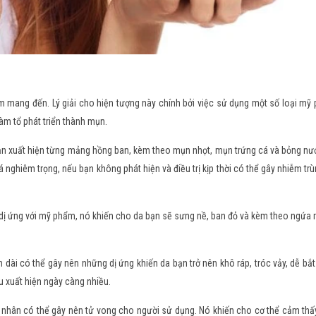
m mang đến. Lý giải cho hiện tượng này chính bởi việc sử dụng một số loại m
 làm tổ phát triển thành mụn.
ạn xuất hiện từng mảng hồng ban, kèm theo mụn nhọt, mụn trứng cá và bỏng nư
á nghiêm trọng, nếu bạn không phát hiện và điều trị kịp thời có thể gây nhiễm tr
 dị ứng với mỹ phẩm, nó khiến cho da bạn sẽ sưng nề, ban đỏ và kèm theo ngứa r
 dài có thể gây nên những dị ứng khiến da bạn trở nên khô ráp, tróc vảy, dễ bắ
u xuất hiện ngày càng nhiều.
 nhân có thể gây nên tử vong cho người sử dụng. Nó khiến cho cơ thể cảm thấy