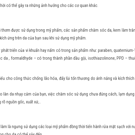
p thời có thể gây ra những ảnh hưởng cho các cơ quan khác.
ùi thơm được sử dụng trong mỹ phẩm, các sản phẩm chăm sóc da, kem làm trắn
kích ứng trên da của bạn sau khi sử dụng mỹ phẩm.
phát triển của vi khuẩn hay nấm có trong sản phẩm như: paraben, quaternium-
da , formaldhyde – có trong thành phần dầu gội, isothiazolinone, PPD – th
ếu cho công thức chống lão hóa, đẩy lùi tổn thương do ánh nắng và kích thích
 do làn da nhạy cảm của bạn, việc chăm sóc sử dụng chưa đúng cách, lạm dụn
rõ nguồn gốc, xuất xứ,..
ần làm là ngưng sử dụng các loại mỹ phẩm đồng thời tiến hành rửa mặt sạch với
ơng cho da có thể xảy đến.