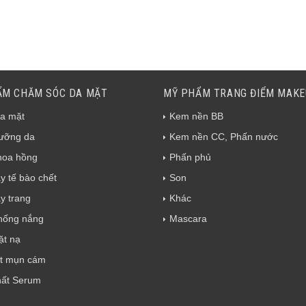
ẨM CHĂM SÓC DA MẶT
MỸ PHẨM TRANG ĐIỂM MAK
a mặt
Kem nền BB
ưỡng da
Kem nền CC, Phấn nước
hoa hồng
Phấn phủ
y tế bào chết
Son
y trang
Khác
hống nắng
Mascara
t nạ
t mụn cám
hất Serum