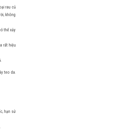
oại rau củ
rời, không
có thể xảy
a rất hiệu
ả.
ây teo da.
ốc, hạn sử
.