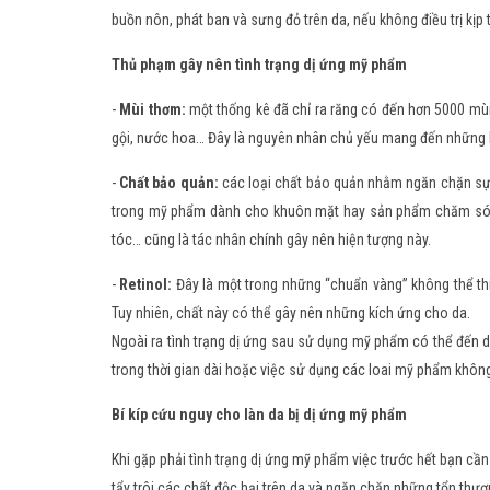
buồn nôn, phát ban và sưng đỏ trên da, nếu không điều trị kị
Thủ phạm gây nên tình trạng dị ứng mỹ phẩm
-
Mùi thơm:
một thống kê đã chỉ ra răng có đến hơn 5000 m
gội, nước hoa… Đây là nguyên nhân chủ yếu mang đến những 
-
Chất bảo quản:
các loại chất bảo quản nhằm ngăn chặn sự 
trong mỹ phẩm dành cho khuôn mặt hay sản phẩm chăm sóc 
tóc… cũng là tác nhân chính gây nên hiện tượng này.
-
Retinol:
Đây là một trong những “chuẩn vàng” không thể thi
Tuy nhiên, chất này có thể gây nên những kích ứng cho da.
Ngoài ra tình trạng dị ứng sau sử dụng mỹ phẩm có thể đến
trong thời gian dài hoặc việc sử dụng các loai mỹ phẩm không 
Bí kíp cứu nguy cho làn da bị dị ứng mỹ phẩm
Khi gặp phải tình trạng dị ứng mỹ phẩm việc trước hết bạn c
tẩy trôi các chất độc hại trên da và ngăn chặn những tổn thư