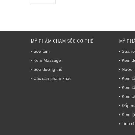
MỸ PHẨM CHĂM SÓC CƠ THỂ
MỸ PH
Sữa tắm
Sữa rử
Kem Massage
Kem d
Sữa dưỡng thể
Nước 
Các sản phẩm khác
Kem tẩ
Kem tẩ
Kem c
Đắp mặ
Kem lộ
Tinh c