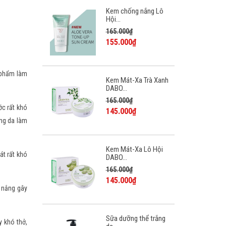
Kem chống nắng Lô
Hội...
165.000₫
155.000₫
ỹ phẩm làm
Kem Mát-Xa Trà Xanh
DABO...
165.000₫
ớc rất khó
145.000₫
ùng da làm
Kem Mát-Xa Lô Hội
át rất khó
DABO...
165.000₫
145.000₫
t nắng gây
Sữa dưỡng thể trắng
 khó thở,