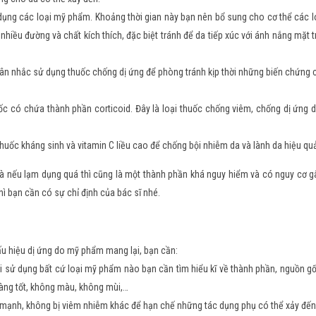
dụng các loại mỹ phẩm. Khoảng thời gian này bạn nên bổ sung cho cơ thể các l
hiều đường và chất kích thích, đặc biệt tránh để da tiếp xúc với ánh nắng mặt t
cân nhắc sử dụng thuốc chống dị ứng để phòng tránh kịp thời những biến chứng 
ốc có chứa thành phần corticoid. Đây là loại thuốc chống viêm, chống dị ứng d
thuốc kháng sinh và vitamin C liều cao để chống bội nhiễm da và lành da hiệu qu
à nếu lạm dụng quá thì cũng là một thành phần khá nguy hiểm và có nguy cơ g
ì bạn cần có sự chỉ định của bác sĩ nhé.
ấu hiệu dị ứng do mỹ phẩm mang lại, bạn cần:
hi sử dụng bất cứ loại mỹ phẩm nào bạn cần tìm hiểu kĩ về thành phần, nguồn g
càng tốt, không màu, không mùi,…
e mạnh, không bị viêm nhiễm khác để hạn chế những tác dụng phụ có thể xảy đến