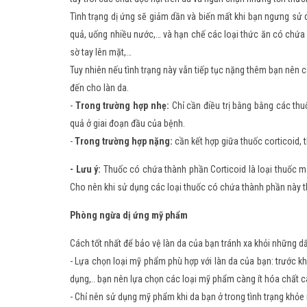
Tình trạng dị ứng sẽ giảm dần và biến mất khi bạn ngưng sử 
quả, uống nhiều nước,… và hạn chế các loại thức ăn có chứa n
sờ tay lên mặt,…
Tuy nhiên nếu tình trạng này vẫn tiếp tục nặng thêm bạn nên 
đến cho làn da.
-
Trong trường hợp nhẹ:
Chỉ cần điều trị bằng bằng các thu
quả ở giai đoạn đầu của bệnh.
-
Trong trường hợp nặng:
cần kết hợp giữa thuốc corticoid, 
- Lưu ý:
Thuốc có chứa thành phần Corticoid là loại thuốc m
Cho nên khi sử dụng các loại thuốc có chứa thành phần này th
Phòng ngừa dị ứng mỹ phẩm
Cách tốt nhất để bảo vệ làn da của bạn tránh xa khỏi những d
- Lựa chọn loại mỹ phẩm phù hợp với làn da của bạn: trước k
dụng,.. bạn nên lựa chọn các loại mỹ phẩm càng ít hóa chất 
- Chỉ nên sử dụng mỹ phẩm khi da bạn ở trong tình trạng khỏ