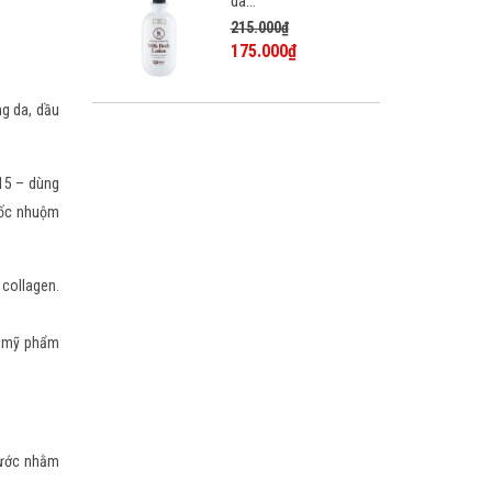
da...
215.000₫
175.000₫
g da, dầu
15 – dùng
uốc nhuộm
 collagen.
g mỹ phẩm
 nước nhằm