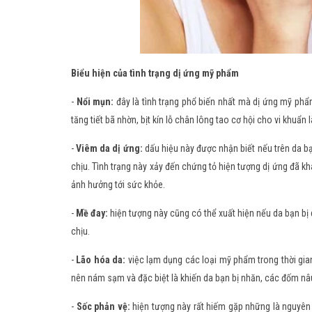
Biểu hiện của tình trạng dị ứng mỹ phẩm
-
Nổi mụn:
đây là tình trạng phổ biến nhất mà dị ứng mỹ phẩ
tăng tiết bã nhờn, bịt kín lỗ chân lông tao cơ hội cho vi khuẩn
-
Viêm da dị ứng:
dấu hiệu này được nhận biết nếu trên da b
chịu. Tình trạng này xảy đến chứng tỏ hiện tượng dị ứng đã kh
ảnh hưởng tới sức khỏe.
-
Mề đay:
hiện tượng này cũng có thể xuất hiện nếu da bạn bị
chịu.
-
Lão hóa da:
việc lạm dụng các loại mỹ phẩm trong thời gian
nên nám sạm và đặc biệt là khiến da bạn bị nhăn, các đốm nâ
-
Sốc phản vệ:
hiện tượng này rất hiếm gặp những là nguyên