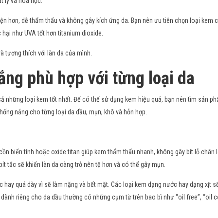
t lý và hóa học.
iện hơn, dễ thẩm thấu và không gây kích ứng da. Bạn nên ưu tiên chọn loại kem 
 hại như UVA tốt hơn titanium dioxide.
 tương thích với làn da của mình.
ng phù hợp với từng loại da
cả những loại kem tốt nhất. Để có thể sử dụng kem hiệu quả, bạn nên tìm sản p
chống nắng cho từng loại da dầu, mụn, khô và hỗn hợp.
ồn biến tính hoặc oxide titan giúp kem thẩm thấu nhanh, không gây bít lỗ chân l
ít tắc sẽ khiến làn da càng trở nên tệ hơn và có thể gây mụn.
 hay quá dày vì sẽ làm nặng và bết mặt. Các loại kem dạng nước hay dạng xịt s
dành riêng cho da dầu thường có những cụm từ trên bao bì như “oil free”, “oil c