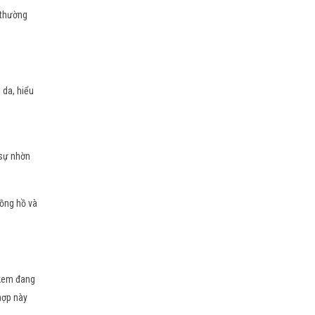
 thường
 da, hiểu
 sự nhờn
đồng hồ và
 kem đang
hợp này