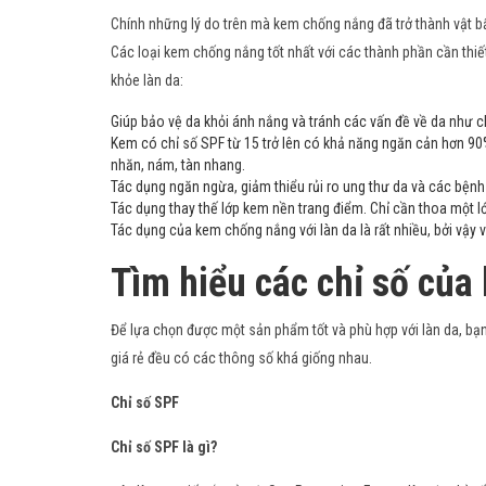
Chính những lý do trên mà kem chống nắng đã trở thành vật bấ
Các loại
kem chống nắng tốt nhất
với các thành phần cần thiết
khỏe làn da:
Giúp bảo vệ da khỏi ánh nắng và tránh các vấn đề về da như 
Kem có chỉ số SPF từ 15 trở lên có khả năng ngăn cản hơn 90%
nhăn, nám, tàn nhang.
Tác dụng ngăn ngừa, giảm thiểu rủi ro ung thư da và các bệnh
Tác dụng thay thế lớp kem nền trang điểm. Chỉ cần thoa một 
Tác dụng của kem chống nắng với làn da là rất nhiều, bởi vậy
Tìm hiểu các chỉ số củ
Để lựa chọn được một sản phẩm tốt và phù hợp với làn da, bạn
giá rẻ đều có các thông số khá giống nhau.
Chỉ số SPF
Chỉ số SPF là gì?