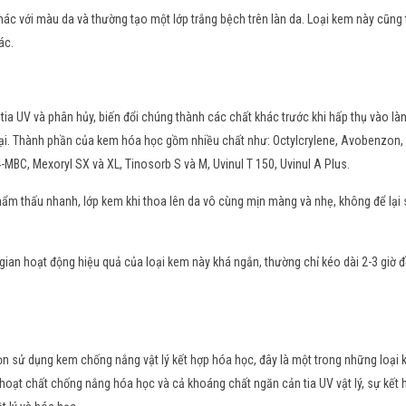
c với màu da và thường tạo một lớp trắng bệch trên làn da. Loại kem này cũng
ác.
a UV và phân hủy, biến đổi chúng thành các chất khác trước khi hấp thụ vào làn
ô hại. Thành phần của kem hóa học gồm nhiều chất như: Octylcrylene, Avobenzon,
-MBC, Mexoryl SX và XL, Tinosorb S và M, Uvinul T 150, Uvinul A Plus.
ẩm thấu nhanh, lớp kem khi thoa lên da vô cùng mịn màng và nhẹ, không để lại
i gian hoạt động hiệu quả của loại kem này khá ngắn, thường chỉ kéo dài 2-3 giờ 
n sử dụng kem chống nắng vật lý kết hợp hóa học, đây là một trong những loại
 hoạt chất chống nắng hóa học và cả khoáng chất ngăn cản tia UV vật lý, sự kết 