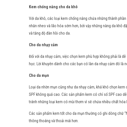
Kem chống nắng cho da khô
Với da khô, các loại kem chống nắng chứa những thành phần n
nhăn nheo và lão hóa sớm hơn, bởi vậy những nàng da khô đặ
và tăng độ đàn hồi cho da.
Cho da nhạy cảm
Đối với da nhạy cảm, việc chọn kem phù hợp không phải là dễ
học. Lời khuyên dành cho các bạn có làn da nhạy cảm đó là n
Cho da mụn
Loại da nhờn mụn cũng như da nhạy cảm, khá khó chọn kem c
SPF không quá cao. Các sản phẩm kem có chỉ số SPF cao dễ g
tránh những loại kem có mùi thơm vì sẽ chứa nhiều chất hóa h
Các sản phẩm kem tốt cho da mụn thường có ghi dòng chữ “N
thông thoáng và thoải mái hơn.