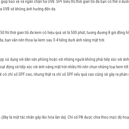
 giúp bảo vệ và ngăn chặn tia UVB. SPF biểu thị thời gian tối đa bạn có thể ở dướ
 tia UVB sẽ không ảnh hưởng đến da.
 thì thời gian tối đa kem có hiệu quả sẽ là 500 phút, tương đương 8 giờ đồng hồ
da, bạn vẫn nên thoa lại kem sau 3-4 tiếng dưới ánh nắng mặt trời.
ợp sử dụng với dân văn phòng hoặc với những người không phải tiếp xúc với án
hoạt động và tiếp xúc với ánh nắng mặt trời nhiều thì nên chọn những loại kem tốt
 sẽ có chỉ số SPF cao, nhưng thật ra chỉ số SPF nếu quá cao cũng sẽ gây ra phản
VA (đây là một tác nhân gây lão hóa làn da). Chỉ số PA được chia theo mức độ ho