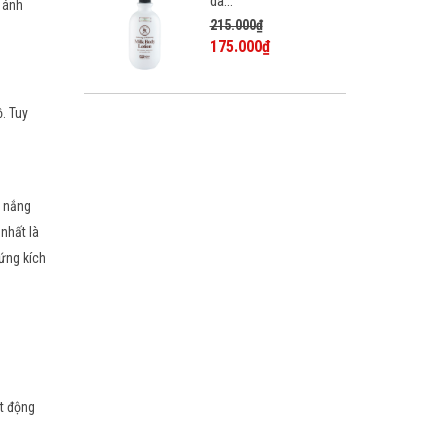
da...
i ánh
215.000₫
175.000₫
. Tuy
h nắng
 nhất là
 ứng kích
ạt động