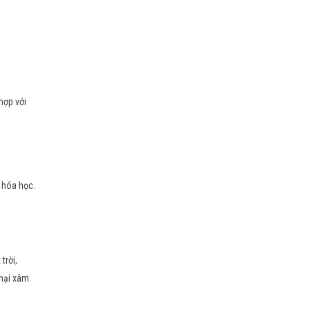
hợp với
 hóa học.
trời,
 hại xâm