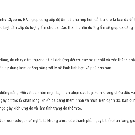
hư Glycerin, HA… giúp cung cấp độ ẩm sẽ phù hợp hơn cả. Da khô là loại da dễ 
c biệt cần cấp đủ lượng ẩm cho da. Các thành phần dưỡng ẩm sẽ giúp da căng 
 dàng, da nhạy cảm thường dễ bị kích ứng đối với các hoạt chất và các thành ph
ên sử dụng kem chống nắng vật lý sẽ lành tính hơn và phù hợp hơn.
hống nắng. Đối với da nhờn mụn, bạn nên chọn các loại kem không chứa dầu và
ây bít tắc lỗ chân lông, khiến da càng thêm nhờn và mụn. Bên cạnh đó, bạn cũ
ọc gây kích ứng da và làm tình trạng da thêm tệ.
on-comedogenic” nghĩa là không chứa các thành phần gây bít lỗ chân lông, gi