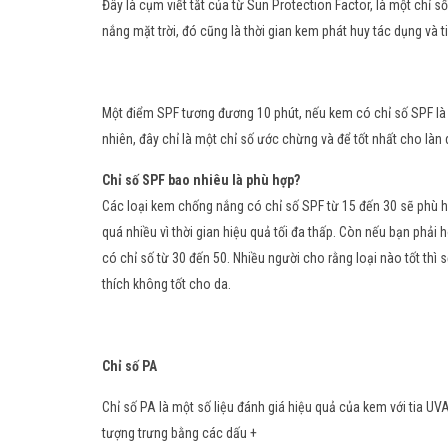
Đây là cụm viết tắt của từ Sun Protection Factor, là một chỉ số
nắng mặt trời, đó cũng là thời gian kem phát huy tác dụng và
Một điểm SPF tương đương 10 phút, nếu kem có chỉ số SPF là 50
nhiên, đây chỉ là một chỉ số ước chừng và để tốt nhất cho làn 
Chỉ số SPF bao nhiêu là phù hợp?
Các loại kem chống nắng có chỉ số SPF từ 15 đến 30 sẽ phù h
quá nhiều vì thời gian hiệu quả tối đa thấp. Còn nếu bạn phải 
có chỉ số từ 30 đến 50. Nhiều người cho rằng loại nào tốt thì
thích không tốt cho da.
Chỉ số PA
Chỉ số PA là một số liệu đánh giá hiệu quả của kem với tia U
tượng trưng bằng các dấu +