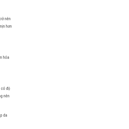
trở nên
mịn hơn
ần hóa
 có độ
ng nên
úp da