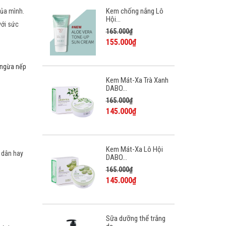
Kem chống nắng Lô
của mình.
Hội...
với sức
165.000₫
155.000₫
n ngừa nếp
Kem Mát-Xa Trà Xanh
DABO...
165.000₫
145.000₫
Kem Mát-Xa Lô Hội
h dân hay
DABO...
165.000₫
145.000₫
Sữa dưỡng thể trắng