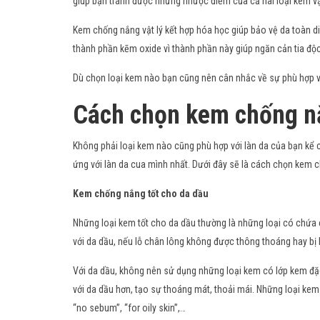
giúp bạn tránh được những nhược điểm của cả hai loại kem vậ
Kem chống nắng vật lý kết hợp hóa học giúp bảo vệ da toàn d
thành phần kẽm oxide vì thành phần này giúp ngăn cản tia độc
Dù chọn loại kem nào bạn cũng nên cân nhắc về sự phù hợp và
Cách chọn kem chống nắ
Không phải loại kem nào cũng phù hợp với làn da của bạn kể 
ứng với làn da cua mình nhất. Dưới đây sẽ là cách chọn kem 
Kem chống nắng tốt cho da dầu
Những loại kem tốt cho da dầu thường là những loại có chứa c
với da dầu, nếu lỗ chân lông không được thông thoáng hay bị b
Với da dầu, không nên sử dụng những loại kem có lớp kem đặc
với da dầu hơn, tạo sự thoáng mát, thoải mái. Những loại kem 
“no sebum”, “for oily skin”,…