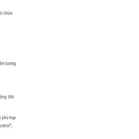
có chứa
hẩm tương
ông. Đối
ẽ phù hợp
ontrol”,