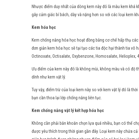
Nhược điểm duy nhất của dòng kem này đó là màu kem khá khá
gây cảm giác bí bách, dày và nặng hơn so với các loại kem kh
Kem hóa học
Kem chống nắng hóa học hoạt đồng bằng cơ chế hấp thụ các ti
đơn giản kem hóa học sẽ tại tạo các tia độc hại thành tia v
Octinoxate, Octisalate, Oxybenzone, Homosalate, Helioplex, 4
Ưu điểm của kem này đó là không mùi, không màu và có độ th
dính như kem vật lý.
Tuy vậy, điểm trừ của loại kem này so với kem vật lý đó là thờ
bạn cần thoa lại lớp chống nắng liên tục.
Kem chống nắng vật lý kết hợp hóa học
Không cần phải băn khoăn chọn lựa quá nhiều, bạn có thể chọ
được yêu thích trong thời gian gần đây. Loại kem này chứa cả