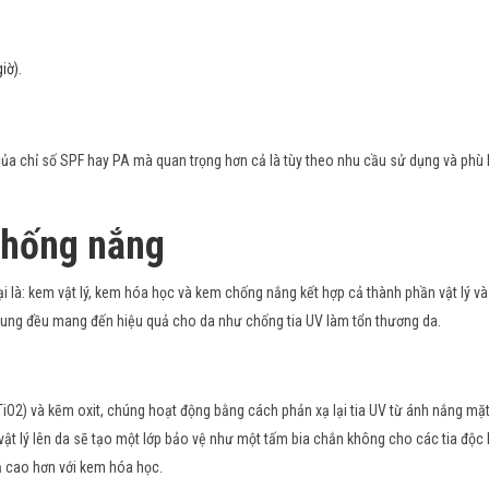
iờ).
a chỉ số SPF hay PA mà quan trọng hơn cả là tùy theo nhu cầu sử dụng và phù 
 chống nắng
i là: kem vật lý, kem hóa học và kem chống nắng kết hợp cả thành phần vật lý và
hung đều mang đến hiệu quả cho da như chống tia UV làm tổn thương da.
O2) và kẽm oxit, chúng hoạt động bằng cách phản xạ lại tia UV từ ánh nắng mặt 
 vật lý lên da sẽ tạo một lớp bảo vệ như một tấm bia chắn không cho các tia độc
uả cao hơn với kem hóa học.