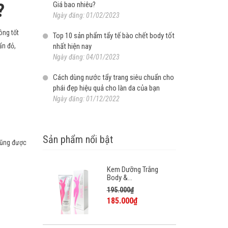
?
Giá bao nhiêu?
Ngày đăng: 01/02/2023
ông tốt
Top 10 sản phẩm tẩy tế bào chết body tốt
ẩn đỏ,
nhất hiện nay
Ngày đăng: 04/01/2023
Cách dùng nước tẩy trang siêu chuẩn cho
phái đẹp hiệu quả cho làn da của bạn
Ngày đăng: 01/12/2022
Sản phẩm nổi bật
cũng được
Kem Dưỡng Trắng
Body &...
195.000₫
185.000₫