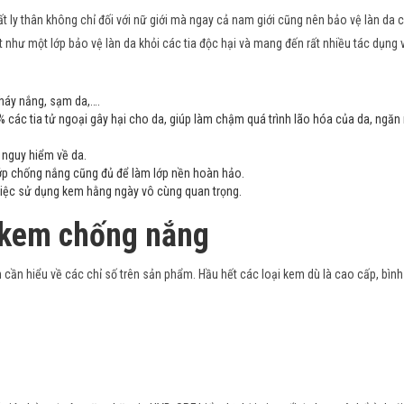
t ly thân không chỉ đối với nữ giới mà ngay cả nam giới cũng nên bảo vệ làn da 
 như một lớp bảo vệ làn da khỏi các tia độc hại và mang đến rất nhiều tác dụng 
cháy nắng, sạm da,….
 các tia tử ngoại gây hại cho da, giúp làm chậm quá trình lão hóa của da, ngă
 nguy hiểm về da.
lớp chống nắng cũng đủ để làm lớp nền hoàn hảo.
 việc sử dụng kem hằng ngày vô cùng quan trọng.
a kem chống nắng
 cần hiểu về các chỉ số trên sản phẩm. Hầu hết các loại kem dù là cao cấp, bìn