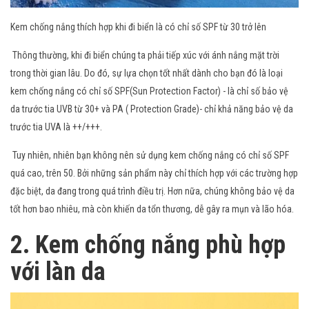
Kem chống nắng thích hợp khi đi biển là có chỉ số SPF từ 30 trở lên
Thông thường, khi đi biển chúng ta phải tiếp xúc với ánh nắng mặt trời
trong thời gian lâu. Do đó, sự lựa chọn tốt nhất dành cho bạn đó là loại
kem chống nắng có chỉ số SPF(Sun Protection Factor) - là chỉ số bảo vệ
da trước tia UVB từ 30+ và PA ( Protection Grade)- chỉ khả năng bảo vệ da
trước tia UVA là ++/+++.
Tuy nhiên, nhiên bạn không nên sử dụng kem chống nắng có chỉ số SPF
quá cao, trên 50. Bởi những sản phẩm này chỉ thích hợp với các trường hợp
đặc biệt, da đang trong quá trình điều trị. Hơn nữa, chúng không bảo vệ da
tốt hơn bao nhiêu, mà còn khiến da tổn thương, dễ gây ra mụn và lão hóa.
2. Kem chống nắng phù hợp
với làn da