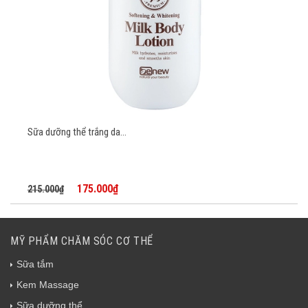
Sữa dưỡng thể trắng da...
175.000₫
215.000₫
MỸ PHẨM CHĂM SÓC CƠ THỂ
Sữa tắm
Kem Massage
Sữa dưỡng thể