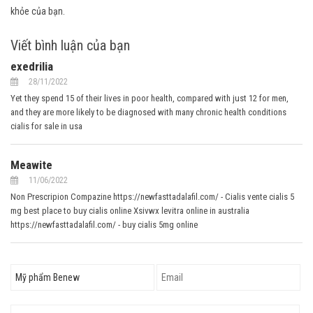
khỏe của bạn.
Viết bình luận của bạn
exedrilia
28/11/2022
Yet they spend 15 of their lives in poor health, compared with just 12 for men,
and they are more likely to be diagnosed with many chronic health conditions
cialis for sale in usa
Meawite
11/06/2022
Non Prescripion Compazine https://newfasttadalafil.com/ - Cialis vente cialis 5
mg best place to buy cialis online Xsivwx levitra online in australia
https://newfasttadalafil.com/ - buy cialis 5mg online