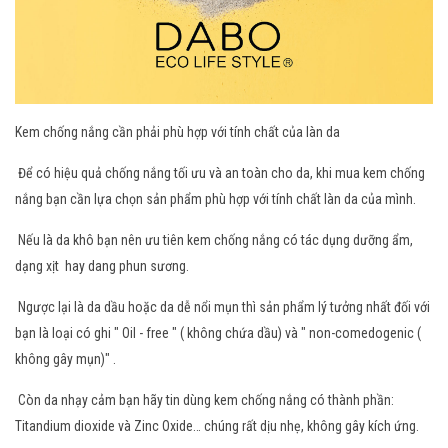
Kem chống nắng cần phải phù hợp với tính chất của làn da
Để có hiệu quả chống nắng tối ưu và an toàn cho da, khi mua kem chống
nắng bạn cần lựa chọn sản phẩm phù hợp với tính chất làn da của mình.
Nếu là da khô bạn nên ưu tiên kem chống nắng có tác dụng dưỡng ẩm,
dạng xịt hay dang phun sương.
Ngược lại là da dầu hoặc da dễ nổi mụn thì sản phẩm lý tưởng nhất đối với
bạn là loại có ghi " Oil - free " ( không chứa dầu) và " non-comedogenic (
không gây mụn)" .
Còn da nhạy cảm bạn hãy tin dùng kem chống nắng có thành phần:
Titandium dioxide và Zinc Oxide… chúng rất dịu nhẹ, không gây kích ứng.