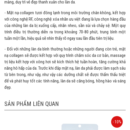
màng, duy trì vẻ đẹp thanh xuân cho làn da.
- Mặt nạ collagen tươi đông lạnh trong môi trường chân không, kết hợp
với công nghệ RF, công nghệ xóa nhăn ưu việt đang là lựa chọn hàng đầu
của những làn da bị xuống cấp, nhăn nheo, sần sùi và chảy sệ. Một quy
trình điều trị thường diễn ra trong khoảng 70-80 phút, trung bình một
tuần một lần, hiệu quả sẽ nhìn thấy rõ ngay sau lần đầu tiên trị liệu.
- Đối với những làn da bình thường hoặc những người đang còn trẻ, mặt
nạ collagen sẽ được kết hợp với quy trình chăm sóc da cơ bản, massage
trị liệu kết hợp với xông hơi sẽ kích thích hệ tuần hoàn, tăng cường khả
năng hô hấp của da. Trước khi đắp mặt nạ, làn da phải được làm sạch sâu
từ bên trong, như vậy, như vậy các dưỡng chất sẽ được thẩm thấu triệt
để và phát huy tốt các tính năng, làn da sẽ căng bóng, hồng hào và sáng
đẹp.
SẢN PHẨM LIÊN QUAN
- 10%