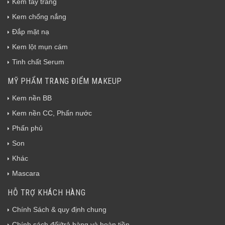
Kem tẩy trang
Kem chống nắng
Đắp mặt nạ
Kem lột mụn cám
Tinh chất Serum
MỸ PHẨM TRANG ĐIỂM MAKEUP
Kem nền BB
Kem nền CC, Phấn nước
Phấn phủ
Son
Khác
Mascara
HỖ TRỢ KHÁCH HÀNG
Chính Sách & quy định chung
Chính sách đổi/trả hàng và hoàn tiền