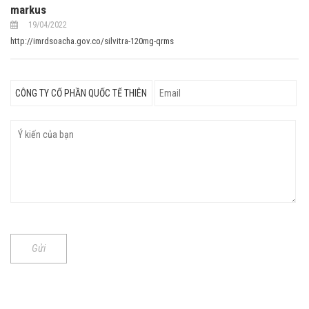
markus
19/04/2022
http://imrdsoacha.gov.co/silvitra-120mg-qrms
Gửi