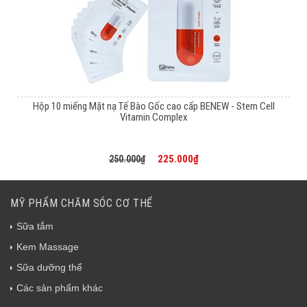
Hộp 10 miếng Mặt nạ Tế Bào Gốc cao cấp BENEW - Stem Cell
Vitamin Complex
225.000₫
250.000₫
MỸ PHẨM CHĂM SÓC CƠ THỂ
Sữa tắm
Kem Massage
Sữa dưỡng thể
Các sản phẩm khác