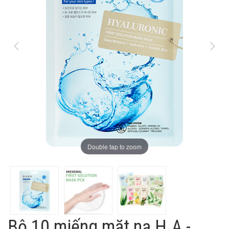
Double tap to zoom
Bộ 10 miếng mặt nạ H.A -