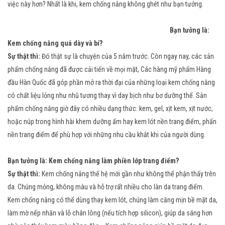
việc này hơn? Nhất là khi, kem chống nắng không ghét như bạn tưởng.
Bạn tưởng là:
Kem chống nằng quá dày và bí?
Sự thật thì:
Đó thật sự là chuyện của 5 nắm trước. Còn ngay nay, các sản
phẩm chống nắng đã được cải tiến về mọi mặt, Các hàng mỹ phẩm Hàng
đầu Hàn Quốc đã góp phần mở ra thời đại của những loại kem chống nắng
có chất liệu lỏng như nhũ tương thay vì day bịch như bơ dưỡng thể. Sản
phẩm chống nắng giờ đây có nhiều dạng thức: kem, gel, xịt kem, xịt nước,
hoặc núp trong hình hài khem dưỡng ẩm hay kem lót nền trang điểm, phấn
nền trang điểm để phù hợp với những nhu cầu khắt khi của người dùng.
Bạn tưởng là: Kem chống nắng làm phiền lớp trang điểm?
Sự thật thì:
Kem chống nắng thế hệ mới gần như không thể phận thấy trên
da. Chúng mỏng, không màu và hỗ trợ rất nhiều cho làn da trang điểm.
Kem chống nắng có thể dùng thay kem lót, chúng làm căng mịn bề mặt da,
làm mờ nếp nhăn và lỗ chân lông (nếu tích hợp silicon), giúp da sáng hơn