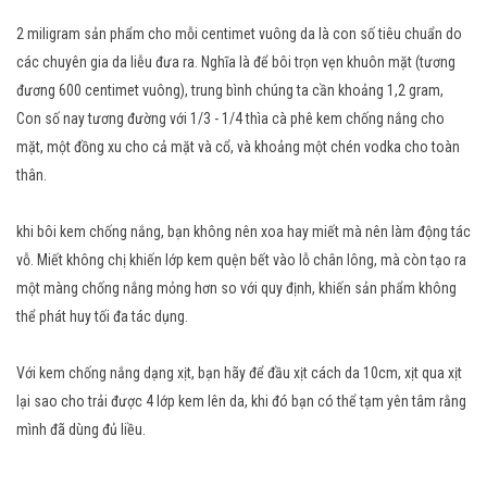
2 miligram sản phẩm cho mỗi centimet vuông da là con số tiêu chuẩn do
các chuyên gia da liễu đưa ra. Nghĩa là để bôi trọn vẹn khuôn mặt (tương
đương 600 centimet vuông), trung bình chúng ta cần khoảng 1,2 gram,
Con số nay tương đường với 1/3 - 1/4 thìa cà phê kem chống nắng cho
mặt, một đồng xu cho cả mặt và cổ, và khoảng một chén vodka cho toàn
thân.
khi bôi kem chống nắng, bạn không nên xoa hay miết mà nên làm động tác
vỗ. Miết không chị khiến lớp kem quện bết vào lỗ chân lông, mà còn tạo ra
một màng chống nắng mỏng hơn so với quy định, khiến sản phẩm không
thể phát huy tối đa tác dụng.
Với kem chống nắng dạng xịt, bạn hãy để đầu xịt cách da 10cm, xịt qua xịt
lại sao cho trải được 4 lớp kem lên da, khi đó bạn có thể tạm yên tâm rằng
mình đã dùng đủ liều.