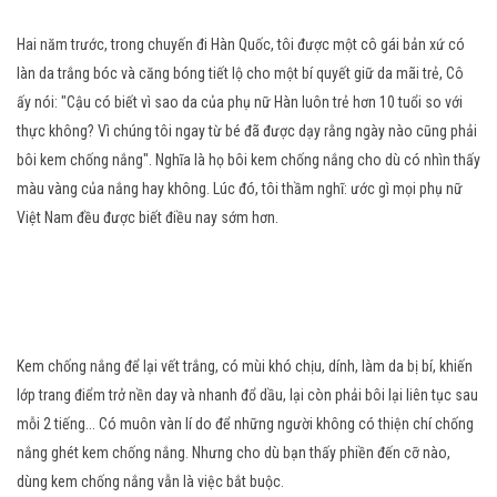
Hai năm trước, trong chuyến đi Hàn Quốc, tôi được một cô gái bản xứ có
làn da trắng bóc và căng bóng tiết lộ cho một bí quyết giữ da mãi trẻ, Cô
ấy nói: "Cậu có biết vì sao da của phụ nữ Hàn luôn trẻ hơn 10 tuổi so với
thực không? Vì chúng tôi ngay từ bé đã được dạy rằng ngày nào cũng phải
bôi kem chống nắng". Nghĩa là họ bôi kem chống nắng cho dù có nhìn thấy
màu vàng của nắng hay không. Lúc đó, tôi thầm nghĩ: ước gì mọi phụ nữ
Việt Nam đều được biết điều nay sớm hơn.
Kem chống nắng để lại vết trắng, có mùi khó chịu, dính, làm da bị bí, khiến
lớp trang điểm trở nền day và nhanh đổ dầu, lại còn phải bôi lại liên tục sau
mỗi 2 tiếng... Có muôn vàn lí do để những người không có thiện chí chống
nắng ghét kem chống nắng. Nhưng cho dù bạn thấy phiền đến cỡ nào,
dùng kem chống nắng vẫn là việc bắt buộc.