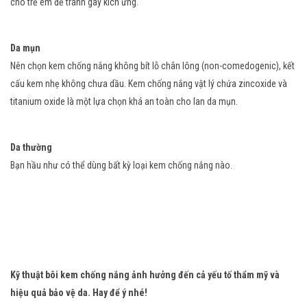
cho trẻ em để tránh gây kích ứng.
Da mụn
Nên chọn kem chống nắng không bít lỗ chân lông (non-comedogenic), kết
cấu kem nhẹ không chưa dầu. Kem chống nắng vật lý chứa zincoxide và
titanium oxide là một lựa chọn khá an toàn cho lan da mụn.
Da thường
Bạn hầu như có thể dùng bất kỳ loại kem chống nắng nào.
Kỹ thuật bôi kem chống nắng ảnh hưởng đến cả yếu tố thẩm mỹ và
hiệu quả bảo vệ da. Hay để ý nhé!