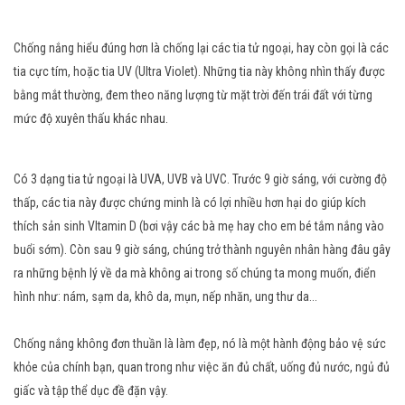
Chống nắng hiểu đúng hơn là chống lại các tia tử ngoại, hay còn gọi là các
tia cực tím, hoặc tia UV (Ultra Violet). Những tia này không nhìn thấy được
bằng mắt thường, đem theo năng lượng từ mặt trời đến trái đất với từng
mức độ xuyên thấu khác nhau.
Có 3 dạng tia tử ngoại là UVA, UVB và UVC. Trước 9 giờ sáng, với cường độ
thấp, các tia này được chứng minh là có lợi nhiều hơn hại do giúp kích
thích sản sinh VItamin D (bơi vậy các bà mẹ hay cho em bé tắm nắng vào
buổi sớm). Còn sau 9 giờ sáng, chúng trở thành nguyên nhân hàng đâu gây
ra những bệnh lý về da mà không ai trong số chúng ta mong muốn, điển
hình như: nám, sạm da, khô da, mụn, nếp nhăn, ung thư da...
Chống nắng không đơn thuần là làm đẹp, nó là một hành động bảo vệ sức
khỏe của chính bạn, quan trong như việc ăn đủ chất, uống đủ nước, ngủ đủ
giấc và tập thể dục đề đặn vậy.