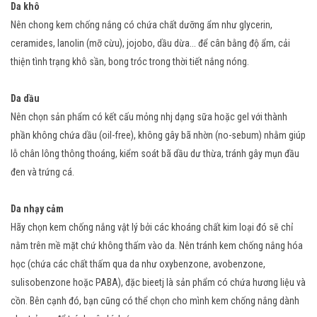
Da khô
Nên chong kem chống nắng có chứa chất dưỡng ẩm như glycerin,
ceramides, lanolin (mỡ cừu), jojobo, dầu dừa... để cân bằng độ ẩm, cải
thiện tình trạng khô sần, bong tróc trong thời tiết nắng nóng.
Da dầu
Nên chọn sản phẩm có kết cấu mỏng nhj dạng sữa hoặc gel với thành
phần không chứa dầu (oil-free), không gây bã nhờn (no-sebum) nhằm giúp
lỗ chân lông thông thoáng, kiểm soát bã dầu dư thừa, tránh gây mụn đầu
đen và trứng cá.
Da nhạy cảm
Hãy chọn kem chống nắng vật lý bởi các khoáng chất kim loại đó sẽ chỉ
nằm trên mề mặt chứ không thấm vào da. Nên tránh kem chống nắng hóa
học (chứa các chất thấm qua da như oxybenzone, avobenzone,
sulisobenzone hoặc PABA), đặc bieetj là sản phẩm có chứa hương liệu và
cồn. Bên cạnh đó, bạn cũng có thể chọn cho mình kem chống nắng dành