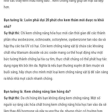
nhờ sắc tháy kem màu hồng đào... Kem chống nắng giúp bề mặt da đẹp
hơn.
Bạn tưởng là: Luôn phải đợi 20 phút cho kem thấm mới được ra khỏi
nhà?
Sự thật thì:
Chỉ kem chống nắng hóa học mới cần thời gian để các thành
phần như avobezone, octinoxate, octorylene, oyxbenzone tan vào da và
hập thụ các tia UV có hại. Còn kem chống nắng vật lý chứa các khoáng
chất như titanium dioxide và zic oxide mang cơ thế hoạt động như một
bức tường thành chống lại tia cự tím, thực chất chúng có thể phát huy tác
dụng ngay khi bôi lên da. Nghĩa là nếu bạn thường xuyên đi làm muộn và
buổi sáng, hãy chọn cho mình một loại kem chống nắng vật lý để sẵn sàng
ra khỏi nhà mọt cách nhanh chóng.
Bạn tưởng là: Kem chống nắng làm hỏng da?
Sự thật thì:
Da chỉ hỏng khi bạn không dùng kem chống nắng. Một số
người sợ rằng các hóa chất trong kem chống nắng hóa học tan vào da sẽ
làm thay đổi hormone và gây ra ung thư da. nhưng chức có trường hợp