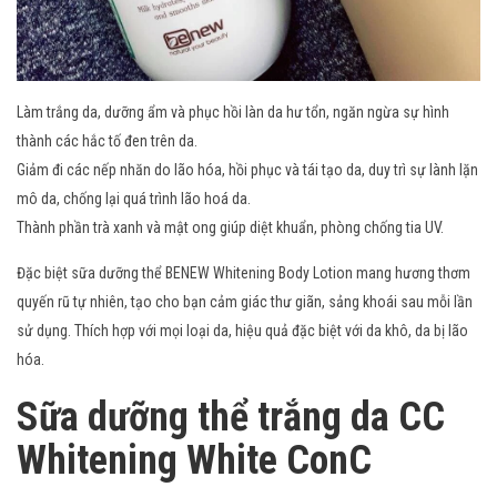
Làm trắng da, dưỡng ẩm và phục hồi làn da hư tổn, ngăn ngừa sự hình
thành các hắc tố đen trên da.
Giảm đi các nếp nhăn do lão hóa, hồi phục và tái tạo da, duy trì sự lành lặn
mô da, chống lại quá trình lão hoá da.
Thành phần trà xanh và mật ong giúp diệt khuẩn, phòng chống tia UV.
Đặc biệt sữa dưỡng thể BENEW Whitening Body Lotion mang hương thơm
quyến rũ tự nhiên, tạo cho bạn cảm giác thư giãn, sảng khoái sau mỗi lần
sử dụng. Thích hợp với mọi loại da, hiệu quả đặc biệt với da khô, da bị lão
hóa.
Sữa dưỡng thể trắng da CC
Whitening White ConC