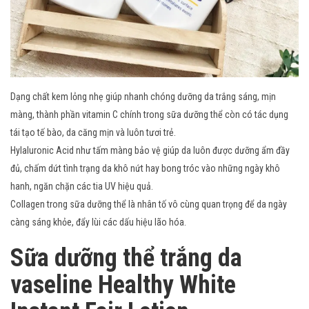
Dạng chất kem lỏng nhẹ giúp nhanh chóng dưỡng da trắng sáng, mịn
màng, thành phần vitamin C chính trong sữa dưỡng thể còn có tác dụng
tái tạo tế bào, da căng mịn và luôn tươi trẻ.
Hylaluronic Acid như tấm màng bảo vệ giúp da luôn được dưỡng ẩm đầy
đủ, chấm dứt tình trạng da khô nứt hay bong tróc vào những ngày khô
hanh, ngăn chặn các tia UV hiệu quả.
Collagen trong sữa dưỡng thể là nhân tố vô cùng quan trọng để da ngày
càng sáng khỏe, đẩy lùi các dấu hiệu lão hóa.
Sữa dưỡng thể trắng da
vaseline Healthy White