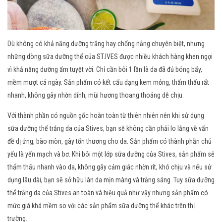
Dù không có khả năng dưỡng trắng hay chống nắng chuyên biệt, nhưng
những dòng sữa dưỡng thể của ST.IVES được nhiều khách hàng khen ngợi
vì khả năng dưỡng ẩm tuyệt vời. Chỉ cần bôi 1 lần là da đã đủ bóng bẩy,
mềm mượt cả ngày. Sản phẩm có kết cấu dạng kem mỏng, thẩm thấu rất
nhanh, không gây nhờn dính, mùi hương thoang thoảng dễ chịu.
Với thành phần có nguồn gốc hoàn toàn từ thiên nhiên nên khi sử dụng
sữa dưỡng thể trắng da của Stives, bạn sẽ không cần phải lo lắng về vấn
đề dị ứng, bào mòn, gây tổn thương cho da. Sản phẩm có thành phần chủ
yếu là yến mạch và bơ. Khi bôi một lớp sữa dưỡng của Stives, sản phẩm sẽ
thẩm thấu nhanh vào da, không gây cảm giác nhờn rít, khó chịu và nếu sử
dụng lâu dài, bạn sẽ sở hữu làn da mịn màng và trắng sáng. Tuy sữa dưỡng
thể trắng da của Stives an toàn và hiệu quả như vậy nhưng sản phẩm có
mức giá khá mềm so với các sản phẩm sữa dưỡng thể khác trên thị
trường.