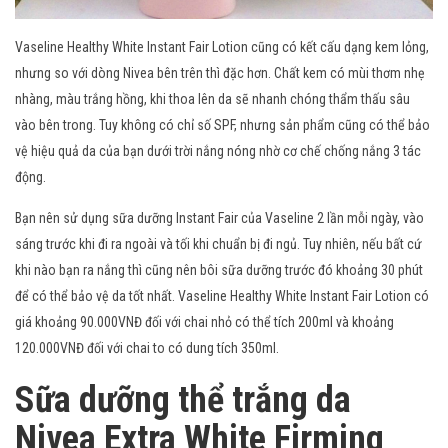
Vaseline Healthy White Instant Fair Lotion cũng có kết cấu dạng kem lỏng,
nhưng so với dòng Nivea bên trên thì đặc hơn. Chất kem có mùi thơm nhẹ
nhàng, màu trắng hồng, khi thoa lên da sẽ nhanh chóng thẩm thấu sâu
vào bên trong. Tuy không có chỉ số SPF, nhưng sản phẩm cũng có thể bảo
vệ hiệu quả da của bạn dưới trời nắng nóng nhờ cơ chế chống nắng 3 tác
động.
Bạn nên sử dụng sữa dưỡng Instant Fair của Vaseline 2 lần mỗi ngày, vào
sáng trước khi đi ra ngoài và tối khi chuẩn bị đi ngủ. Tuy nhiên, nếu bất cứ
khi nào bạn ra nắng thì cũng nên bôi sữa dưỡng trước đó khoảng 30 phút
để có thể bảo vệ da tốt nhất. Vaseline Healthy White Instant Fair Lotion có
giá khoảng 90.000VNĐ đối với chai nhỏ có thể tích 200ml và khoảng
120.000VNĐ đối với chai to có dung tích 350ml.
Sữa dưỡng thể trắng da
Nivea Extra White Firming