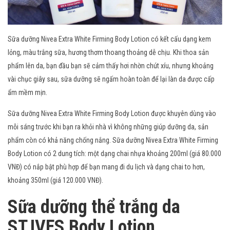
Sữa dưỡng Nivea Extra White Firming Body Lotion có kết cấu dạng kem
lỏng, màu trắng sữa, hương thơm thoang thoảng dễ chịu. Khi thoa sản
phẩm lên da, bạn đầu bạn sẽ cảm thấy hơi nhờn chút xíu, nhưng khoảng
vài chục giây sau, sữa dưỡng sẽ ngấm hoàn toàn để lại làn da được cấp
ẩm mềm mịn.
Sữa dưỡng Nivea Extra White Firming Body Lotion được khuyên dùng vào
mỗi sáng trước khi bạn ra khỏi nhà vì không những giúp dưỡng da, sản
phẩm còn có khả năng chống nắng. Sữa dưỡng Nivea Extra White Firming
Body Lotion có 2 dung tích: một dạng chai nhựa khoảng 200ml (giá 80.000
VNĐ) có nắp bật phù hợp để bạn mang đi du lịch và dạng chai to hơn,
khoảng 350ml (giá 120.000 VNĐ).
Sữa dưỡng thể trắng da
ST.IVES Body Lotion